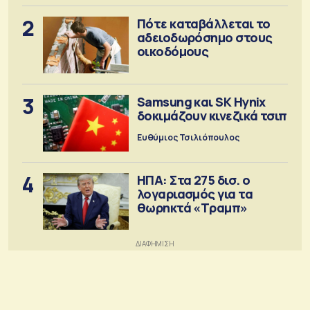
2
Πότε καταβάλλεται το
αδειοδωρόσημο στους
οικοδόμους
3
Samsung και SK Hynix
δοκιμάζουν κινεζικά τσιπ
Ευθύμιος Τσιλιόπουλος
4
ΗΠΑ: Στα 275 δισ. ο
λογαριασμός για τα
θωρηκτά «Τραμπ»