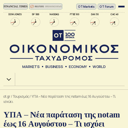
ΟΤ Markets
OT Forum
DOW JONES
SP 500
NASDAQ
FTSE 100
DAX 30
CAC 40
MARKETS
BUSINESS
ECONOMY
WORLD
Χ.Α.
ot.gr
/
Τουρισμός
/
ΥΠΑ – Νέα παράταση της notam έως 16 Αυγούστου – Τι
ισχύει
ΥΠΑ – Νέα παράταση της notam
έως 16 Αυγούστου – Τι ισχύει