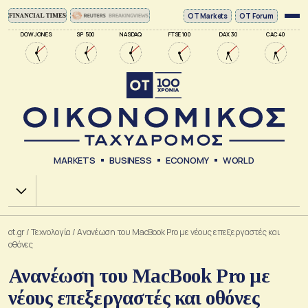
ΟΤ Markets
OT Forum
DOW JONES
SP 500
NASDAQ
FTSE 100
DAX 30
CAC 40
MARKETS
BUSINESS
ECONOMY
WORLD
Χ.Α.
ot.gr
/
Τεχνολογία
/
Ανανέωση του MacBook Pro με νέους επεξεργαστές και
οθόνες
Ανανέωση του MacBook Pro με
νέους επεξεργαστές και οθόνες