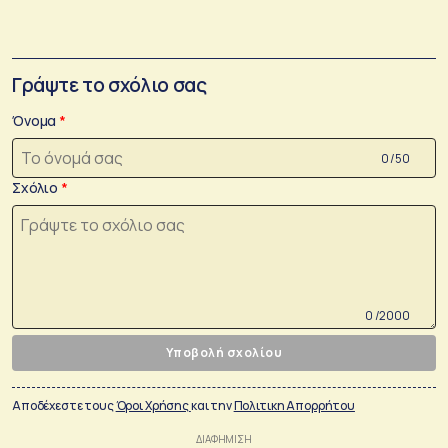
Γράψτε το σχόλιο σας
Όνομα
0 /50
Σχόλιο
0 /2000
Υποβολή σχολίου
Αποδέχεστε τους
Όροι Χρήσης
και την
Πολιτικη Απορρήτου