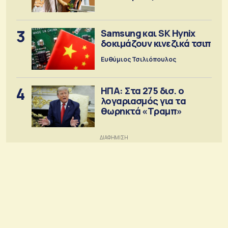
3
Samsung και SK Hynix
δοκιμάζουν κινεζικά τσιπ
Ευθύμιος Τσιλιόπουλος
4
ΗΠΑ: Στα 275 δισ. ο
λογαριασμός για τα
θωρηκτά «Τραμπ»