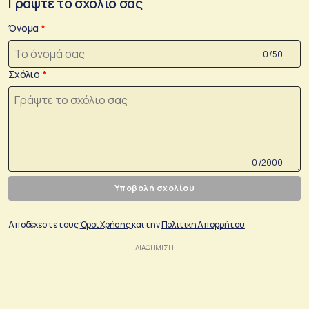
Γράψτε το σχόλιο σας
Όνομα
0 /50
Σχόλιο
0 /2000
Υποβολή σχολίου
Αποδέχεστε τους
Όροι Χρήσης
και την
Πολιτικη Απορρήτου