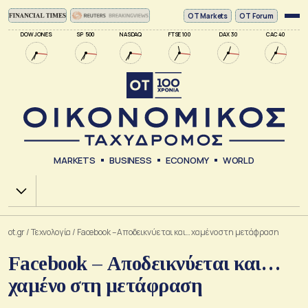
ΟΤ Markets
OT Forum
DOW JONES
SP 500
NASDAQ
FTSE 100
DAX 30
CAC 40
MARKETS
BUSINESS
ECONOMY
WORLD
Χ.Α.
ot.gr
/
Τεχνολογία
/
Facebook – Αποδεικνύεται και… χαμένο στη μετάφραση
Facebook – Αποδεικνύεται και…
χαμένο στη μετάφραση