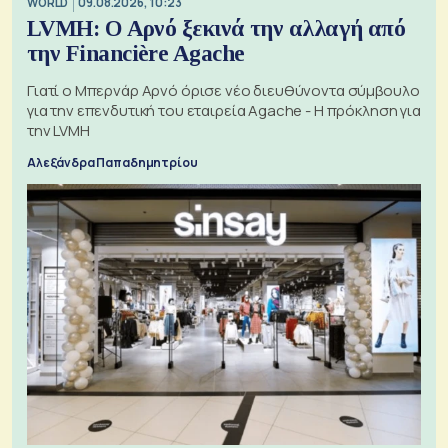
WORLD
09.08.2026, 10:23
LVMH: Ο Αρνό ξεκινά την αλλαγή από
την Financière Agache
Γιατί ο Μπερνάρ Αρνό όρισε νέο διευθύνοντα σύμβουλο
για την επενδυτική του εταιρεία Agache - Η πρόκληση για
την LVMH
Αλεξάνδρα Παπαδημητρίου