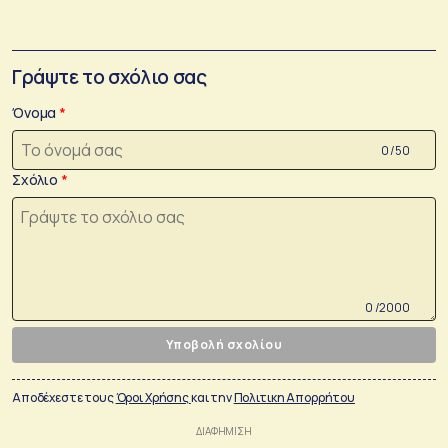
Γράψτε το σχόλιο σας
Όνομα
0 /50
Σχόλιο
0 /2000
Υποβολή σχολίου
Αποδέχεστε τους
Όροι Χρήσης
και την
Πολιτικη Απορρήτου