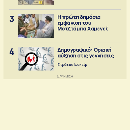
3
Η πρώτη δημόσια
εμφάνιση του
Μοτζτάμπα Χαμενεΐ
4
Δημογραφικό: Οριακή
αύξηση στις γεννήσεις
Στράτος Ιωακείμ