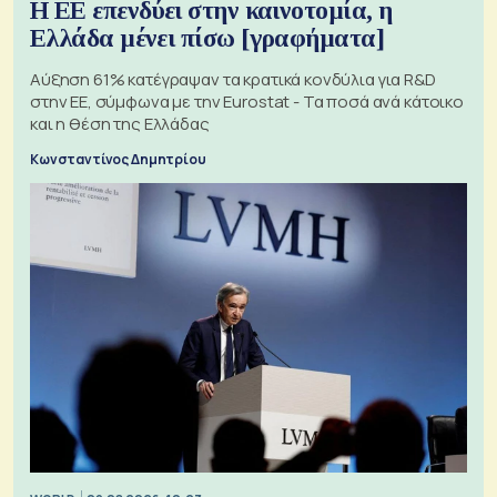
Η ΕΕ επενδύει στην καινοτομία, η
Ελλάδα μένει πίσω [γραφήματα]
Αύξηση 61% κατέγραψαν τα κρατικά κονδύλια για R&D
στην ΕΕ, σύμφωνα με την Eurostat - Τα ποσά ανά κάτοικο
και η θέση της Ελλάδας
Κωνσταντίνος Δημητρίου