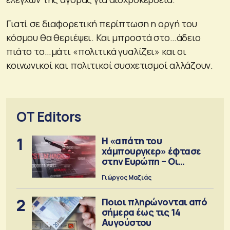
Γιατί σε διαφορετική περίπτωση η οργή του
κόσμου θα θεριέψει. Και μπροστά στο…άδειο
πιάτο το…μάτι «πολιτικά γυαλίζει» και οι
κοινωνικοί και πολιτικοί συσχετισμοί αλλάζουν.
OT Editors
1
Η «απάτη του
χάμπουργκερ» έφτασε
στην Ευρώπη – Οι
προειδοποιήσεις
Γιώργος Μαζιάς
2
Ποιοι πληρώνονται από
σήμερα έως τις 14
Αυγούστου