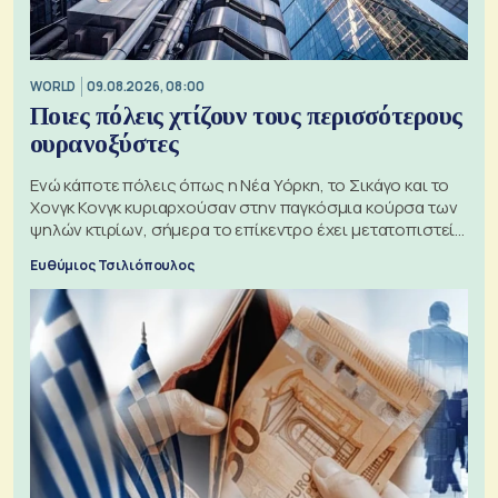
WORLD
09.08.2026, 08:00
Ποιες πόλεις χτίζουν τους περισσότερους
ουρανοξύστες
Ενώ κάποτε πόλεις όπως η Νέα Υόρκη, το Σικάγο και το
Χονγκ Κονγκ κυριαρχούσαν στην παγκόσμια κούρσα των
ψηλών κτιρίων, σήμερα το επίκεντρο έχει μετατοπιστεί
προς την Ασία
Ευθύμιος Τσιλιόπουλος