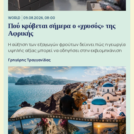
WORLD
09.08.2026, 08:00
Πού κρύβεται σήμερα ο «χρυσός» της
Αφρικής
Η αύξηση των εξαγωγών φρούτων δείχνει πώς η γεωργία
υψηλής αξίας μπορεί να οδηγήσει στην εκβιομηχάνιση
Γρηγόρης Τραγγανίδας