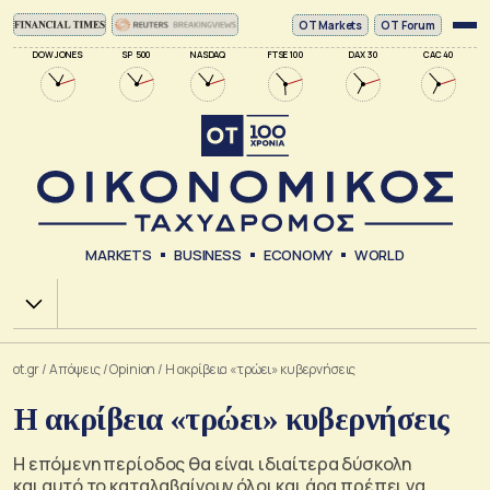
ΟΤ Markets
OT Forum
DOW JONES
SP 500
NASDAQ
FTSE 100
DAX 30
CAC 40
MARKETS
BUSINESS
ECONOMY
WORLD
Χ.Α.
ot.gr
/
Απόψεις
/
Opinion
/
H ακρίβεια «τρώει» κυβερνήσεις
H ακρίβεια «τρώει» κυβερνήσεις
Η επόμενη περίοδος θα είναι ιδιαίτερα δύσκολη
και αυτό το καταλαβαίνουν όλοι και άρα πρέπει να