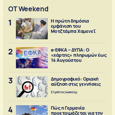
OT Weekend
1
Η πρώτη δημόσια
εμφάνιση του
Μοτζτάμπα Χαμενεΐ
2
e-ΕΦΚΑ – ΔΥΠΑ: Ο
«χάρτης» πληρωμών έως
14 Αυγούστου
3
Δημογραφικό: Οριακή
αύξηση στις γεννήσεις
Στράτος Ιωακείμ
4
Πώς η Γερμανία
προετοιμάζεται για την