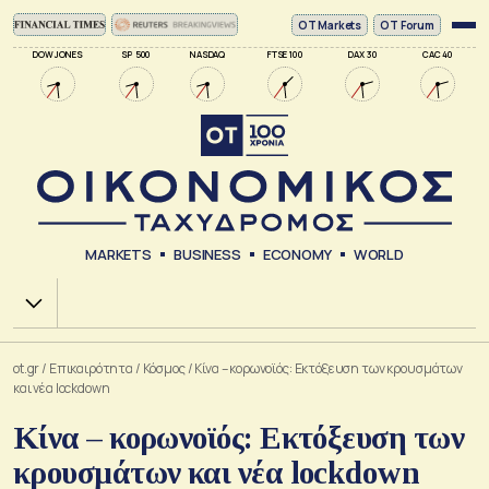
ΟΤ Markets
OT Forum
DOW JONES
SP 500
NASDAQ
FTSE 100
DAX 30
CAC 40
MARKETS
BUSINESS
ECONOMY
WORLD
Χ.Α.
ot.gr
/
Επικαιρότητα
/
Κόσμος
/
Κίνα – κορωνοϊός: Εκτόξευση των κρουσμάτων
και νέα lockdown
Κίνα – κορωνοϊός: Εκτόξευση των
κρουσμάτων και νέα lockdown