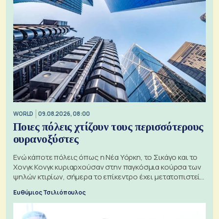
WORLD
09.08.2026, 08:00
Ποιες πόλεις χτίζουν τους περισσότερους
ουρανοξύστες
Ενώ κάποτε πόλεις όπως η Νέα Υόρκη, το Σικάγο και το
Χονγκ Κονγκ κυριαρχούσαν στην παγκόσμια κούρσα των
ψηλών κτιρίων, σήμερα το επίκεντρο έχει μετατοπιστεί
προς την Ασία
Ευθύμιος Τσιλιόπουλος