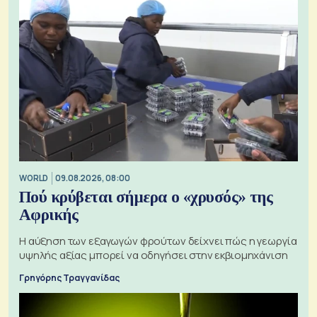
WORLD
09.08.2026, 08:00
Πού κρύβεται σήμερα ο «χρυσός» της
Αφρικής
Η αύξηση των εξαγωγών φρούτων δείχνει πώς η γεωργία
υψηλής αξίας μπορεί να οδηγήσει στην εκβιομηχάνιση
Γρηγόρης Τραγγανίδας