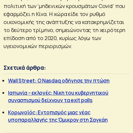
πολιτική των ‘μηδενικών κρουσμάτων Covid’ που
εφαρμόζει η Κίνα. Η χώρα είδε τον ρυθμό
οικονομικής της ανάπτυξης να κατακρημνίζεται
το δεύτερο τρίμηνο, σημειώνοντας τη χειρότερη
επίδοση από το 2020, κυρίως λόγω των
υγειονομικών περιορισμών.
Σχετικά άρθρα:
Wall Street: Ο Nasdaq οδήγησε την πτώση
Ιαπωνία – εκλογές: Νίκη του κυβερνητικού
συνασπισμού δείχνουν τα exit polls
Κορωνοϊός: Εντοπισμός μιας νέας
υποπαραλλαγής της Όμικρον στη Σαγκάη