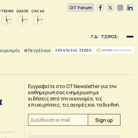
OT Forum
FTSE 100
DAX 30
CAC 40
Γ.Δ:
ΤΖΙΡΟΣ:
ουρισμός
#Πετρέλαιο
Εγγραφείτε στο OT Newsletter για την
καθημερινή σας ενημέρωση με
α
ειδήσεις από την οικονομία, τις
επιχειρήσεις, τις αγορές και τα διεθνή.