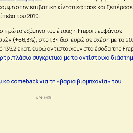
καμψη στην επιβατική κίνηση έφτασε και ξεπέρασε
ίπεδα του 2019.
το πρώτο εξάμηνο του έτους η Fraport εμφάνισε
ιών (+66,3%), στο 1,34 δισ. ευρώ σε σχέση με το 202
 139,2 εκατ. ευρώ αντιστοιχούν στα έσοδα της Fra
ρτριπλάσια συγκριτικά με το αντίστοιχο διάστη
ικό comeback για τη «βαριά βιομηχανία» του