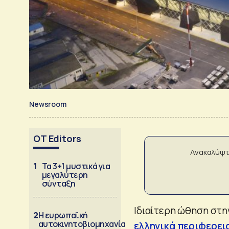
Newsroom
OT Editors
Ανακαλύψτ
1
Τα 3+1 μυστικά για
μεγαλύτερη
σύνταξη
Ιδιαίτερη ώθηση στη
2
Η ευρωπαϊκή
αυτοκινητοβιομηχανία
ελληνικά περιφερει