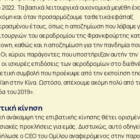
ο 2022. Τα βασικά λειτουργικά οικονομικά μεγέθη έχ
ακόμη και όταν προσαρμόζουμε τα θετικά εφάπαξ
ρασμένου έτους, όπως η αποζημίωση που λάβαμε γ
ειτουργιών του αεροδρομίου της Φρανκφούρτης κα
down, καθώς και η αποζημίωση για την πανδημία πο
 Οι κύριοι παράγοντες που υποστήριξαν αυτήν την
ν οι ισχυρές επιδόσεις των αεροδρομίων στο διεθν
θετική συμβολή που προέκυψε από την εκποίηση τη
’an στην Κίνα. Ωστόσο, απέχουμε ακόμη πολύ από τ
α του 2019».
τική κίνηση
ική ανάκαμψη της επιβατικής κίνησης θέτει ορισμέ
ιακές προκλήσεις για εμάς. Δυστυχώς, αυτό οδηγεί
 δήλωσε ο CEO του Ομίλου αναφερόμενος στην παρ