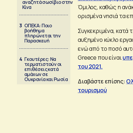
αναζητά σωσίβιο στην
Όμιλος, καθώς η ανά
Κίνα
ορισμένα νησιά τα επ
3
ΟΠΕΚΑ: Ποιο
Συγκεκριμένα, κατά 
βοήθημα
πληρώνεται την
αυξημένο κύκλο εργασ
Παρασκευή
ενώ από το ποσό αυτό
Greece που είναι
υπε
4
Γκουτέρες: Να
τερματιστούν οι
του 2021.
επιθέσεις κατά
αμάχων σε
Ουκρανία και Ρωσία
Διαβάστε επίσης:
Ολ
τουρισμού