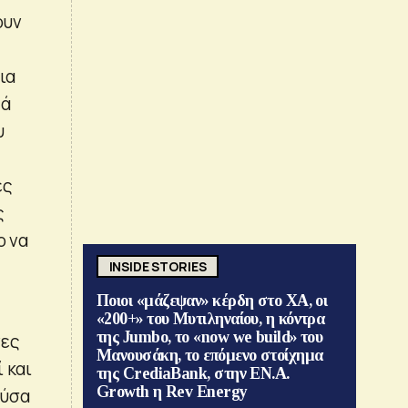
ουν
ια
τά
υ
ές
ς
ο να
INSIDE STORIES
Ποιοι «μάζεψαν» κέρδη στο ΧΑ, οι
«200+» του Μυτιληναίου, η κόντρα
της Jumbo, το «now we build» του
νες
Μανουσάκη, το επόμενο στοίχημα
 και
της CrediaBank, στην ΕΝ.Α.
Growth η Rev Energy
ούσα