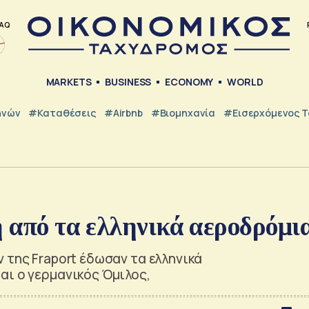
AQ
MARKETS
BUSINESS
ECONOMY
WORLD
ηνών
#Καταθέσεις
#Airbnb
#Βιομηχανία
#εισερχόμενος Τ
η από τα ελληνικά αεροδρόμι
 της Fraport έδωσαν τα ελληνικά
αι ο γερμανικός Όμιλος,