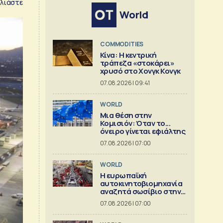
λιάστε
World
COMMODITIES
Κίνα: Η κεντρική
τράπεζα «στοκάρει»
χρυσό στο Χονγκ Κονγκ
07.08.2026 | 09:41
WORLD
Μια θέση στην
Κομισιόν: Όταν το...
όνειρο γίνεται εφιάλτης
07.08.2026 | 07:00
WORLD
Η ευρωπαϊκή
αυτοκινητοβιομηχανία
αναζητά σωσίβιο στην
Κίνα
07.08.2026 | 07:00