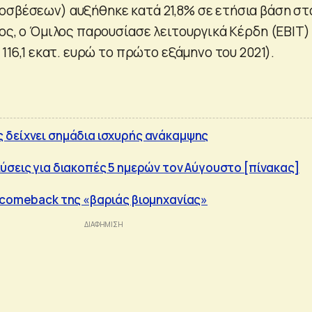
οσβέσεων) αυξήθηκε κατά 21,8% σε ετήσια βάση στ
λος, ο Όμιλος παρουσίασε λειτουργικά Κέρδη (EBIT)
 116,1 εκατ. ευρώ το πρώτο εξάμηνο του 2021).
 δείχνει σημάδια ισχυρής ανάκαμψης
ύσεις για διακοπές 5 ημερών τον Αύγουστο [πίνακας]
 comeback της «βαριάς βιομηχανίας»