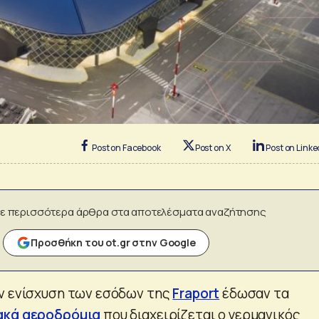
Post on Facebook
Post on X
Post on Linke
ε περισσότερα άρθρα στα αποτελέσματα αναζήτησης
Προσθήκη του ot.gr στην Google
ν ενίσχυση των εσόδων της
Fraport
έδωσαν τα
ακά αεροδρόμια
που διαχειρίζεται ο γερμανικός