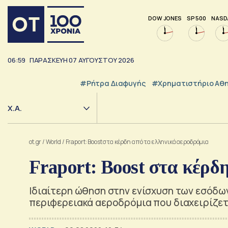
DOW JONES
SP 500
NASD
06:59
ΠΑΡΑΣΚΕΥΗ
07
ΑΥΓΟΥΣΤΟΥ
2026
#ρήτρα Διαφυγής
#Χρηματιστήριο Αθ
Χ.Α.
ot.gr
/
World
/
Fraport: Boost στα κέρδη από τα ελληνικά αεροδρόμια
Fraport: Boost στα κέρδ
Ιδιαίτερη ώθηση στην ενίσχυση των εσόδων
περιφερειακά αεροδρόμια που διαχειρίζετ