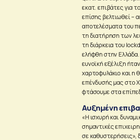
εκατ. επιβάτες για τ
επίσης βελτιωθεί – 
αποτελέσματα του πε
τη διατήρηση των λ
τη διάρκεια του lock
ελήφθη στην Ελλάδα.
ευνοϊκή εξέλιξη ήτα
χαρτοφυλάκιο και η 
επένδυσής μας στο Xi
φτάσουμε στα επίπεδ
Αυξημένη επιβα
«Η ισχυρή και δυναμ
σημαντικές επιχειρησ
σε καθυστερήσεις»,