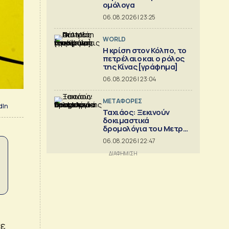
ομόλογα
06.08.2026 | 23:25
WORLD
Η κρίση στoν Κόλπο, το
πετρέλαιο και ο ρόλος
της Κίνας [γράφημα]
06.08.2026 | 23:04
ΜΕΤΑΦΟΡΕΣ
dIn
Ταχιάος: Ξεκινούν
δοκιμαστικά
δρομολόγια του Μετρό
Θεσσαλονίκης προς
06.08.2026 | 22:47
Καλαμαριά
σε