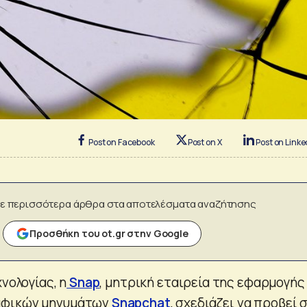
Post on Facebook
Post on X
Post on Linke
ε περισσότερα άρθρα στα αποτελέσματα αναζήτησης
Προσθήκη του ot.gr στην Google
νολογίας, η
Snap
, μητρική εταιρεία της εφαρμογής
αφικών μηνυμάτων
Snapchat
, σχεδιάζει να προβεί 