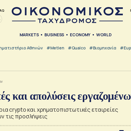
AQ
MARKETS
BUSINESS
ECONOMY
WORLD
ηματιστήριο Αθηνών
#metlen
#Qualco
#Βιομηχανία
#Ευ
ων
πές και απολύσεις εργαζομένω
ρια crypto και χρηματοπιστωτικές εταιρείες
υν τις προσλήψεις