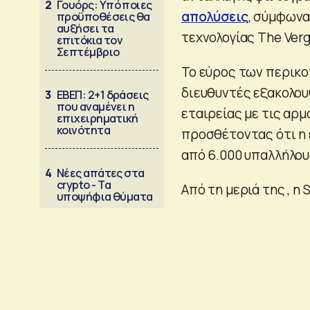
2
Γουόρς: Υπό ποιες
απολύσεις
, σύμφωνα
προϋποθέσεις θα
αυξήσει τα
τεχνολογίας The Verg
επιτόκια τον
Σεπτέμβριο
Το εύρος των περικο
διευθυντές εξακολου
3
ΕΒΕΠ: 2+1 δράσεις
που αναμένει η
εταιρείας με τις αρ
επιχειρηματική
κοινότητα
προσθέτοντας ότι η 
από 6.000 υπαλλήλου
4
Νέες απάτες στα
crypto - Τα
Από τη μεριά της , η
υποψήφια θύματα