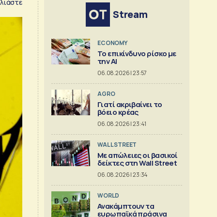
λιάστε
Stream
ECONOMY
Το επικίνδυνο ρίσκο με
την ΑΙ
06.08.2026 | 23:57
AGRO
Γιατί ακριβαίνει το
βόειο κρέας
06.08.2026 | 23:41
WALL STREET
Με απώλειες οι βασικοί
δείκτες στη Wall Street
06.08.2026 | 23:34
WORLD
Ανακάμπτουν τα
ευρωπαϊκά πράσινα