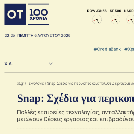
DOW JONES
SP 500
NASD
22:25
ΠΈΜΠΤΗ
6
ΑΥΓΟΎΣΤΟΥ
2026
#CrediaBank
#Χρ
Χ.Α.
ot.gr
/
Τεχνολογία
/
Snap: Σχέδια για περικοπές και απολύσεις εργαζομέν
Snap: Σχέδια για περικο
Πολλές εταιρείες τεχνολογίας, ανταλλακτή
μειώνουν θέσεις εργασίας και επιβραδύνο