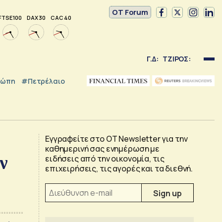
OT Forum
FTSE 100
DAX 30
CAC 40
Γ.Δ:
ΤΖΙΡΟΣ:
ρώπη
#Πετρέλαιο
Εγγραφείτε στο OT Newsletter για την
καθημερινή σας ενημέρωση με
ν
ειδήσεις από την οικονομία, τις
επιχειρήσεις, τις αγορές και τα διεθνή.