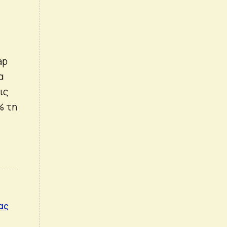
ap
α
ις
% τη
ας