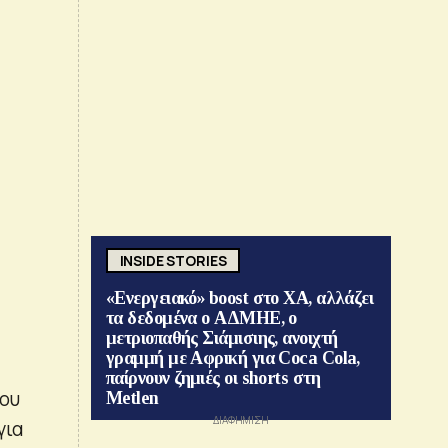
INSIDE STORIES
«Ενεργειακό» boost στο ΧΑ, αλλάζει
τα δεδομένα ο ΑΔΜΗΕ, ο
μετριοπαθής Σιάμισιης, ανοιχτή
γραμμή με Αφρική για Coca Cola,
παίρνουν ζημιές οι shorts στη
του
Metlen
για