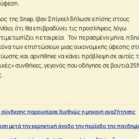
 ύφεση.
ος της Snap, Ιβαν Σπίγκελ δήλωσε επίσης στους
Μάιο, ότι θα επιβραδύνει τις προσλήψεις λόγω
ιμετωπίζει η εταιρεία. Τον περασμένο μήνα, η Sn
κόνα των επιπτώσεων μιας οικονομικής ύφεσης στ
τύωσης και αρνήθηκε να κάνει πρόβλεψη σε αυτές τ
κές» συνθήκες, γεγονός που οδήγησε σε βουτιά 25
ς.
 σύνδεσης παρουσίασε διεθνώς η μηχανή αναζήτησης
ώση μετά την εκρηκτική άνοδο την περίοδο της πανδημί