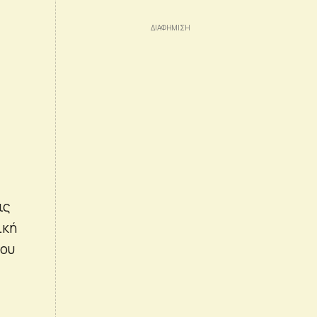
ις
ική
νου