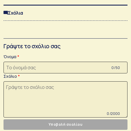
Σχόλια
Γράψτε το σχόλιο σας
Όνομα
0 /50
Σχόλιο
0 /2000
Υποβολή σχολίου