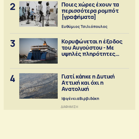
2
Ποιες χώρες έχουν τα
περισσότερα ρομπότ
[γραφήματα]
Ευθύμιος Τσιλιόπουλος
3
Κορυφώνεται η έξοδος
του Αυγούστου - Με
υψηλές πληρότητες
αναχωρούν τα πλοία
4
Γιατί κάηκε η Δυτική
Αττική και όχι η
Ανατολική
Ιφιγένεια Βιρβιδάκη