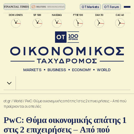
ΟΤ Markets
OT Forum
DOW JONES
SP 500
NASDAQ
FTSE 100
DAX 30
CAC 40
MARKETS
BUSINESS
ECONOMY
WORLD
Χ.Α.
ot.gr
/
World
/
PwC: Θύμα οικονομικής απάτης 1 στις 2 επιχειρήσεις – Από πού
προέρχονται οι απειλές
PwC: Θύμα οικονομικής απάτης 1
στις 2 επιχειρήσεις – Από πού