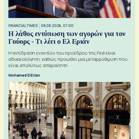
FINANCIAL TIMES
08.08.2026, 07:00
Η λάθος εντύπωση των αγορών για τον
Γούορς - Τι λέει ο Ελ Εριάν
Η αντίδραση εναντίον του προέδρου της Fed είναι
αδικαιολόγητη, καθώς προωθεί μια μεταρρύθμιση που
είναι απολύτως απαραίτητη
Mohamed El Erian