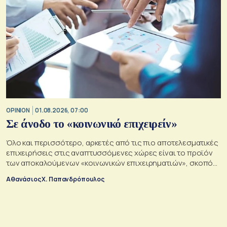
OPINION
01.08.2026, 07:00
Σε άνοδο το «κοινωνικό επιχειρείν»
Όλο και περισσότερο, αρκετές από τις πιο αποτελεσματικές
επιχειρήσεις στις αναπτυσσόμενες χώρες είναι το προϊόν
των αποκαλούμενων «κοινωνικών επιχειρηματιών», σκοπός
των οποίων είναι να αλλάξουν τον κόσμο προς το καλύτερο
Αθανάσιος Χ. Παπανδρόπουλος
σε μια εποχή σοβαρών διαρθρωτικών μετασχηματισμών και
συνακόλουθης αβεβαιότητας