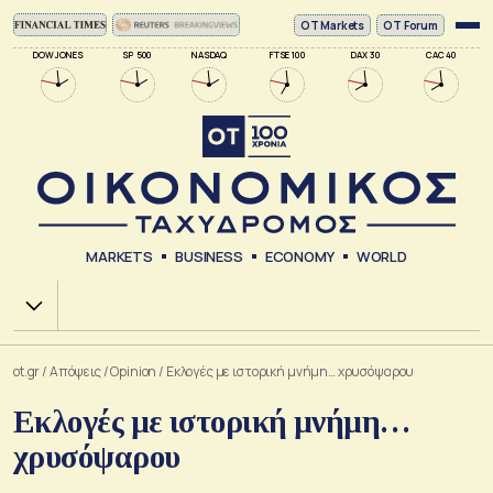
ΟΤ Markets
OT Forum
DOW JONES
SP 500
NASDAQ
FTSE 100
DAX 30
CAC 40
MARKETS
BUSINESS
ECONOMY
WORLD
Χ.Α.
ot.gr
/
Απόψεις
/
Opinion
/
Εκλογές με ιστορική μνήμη… χρυσόψαρου
Εκλογές με ιστορική μνήμη…
χρυσόψαρου