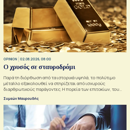
OPINION
02.08.2026, 08:00
O χρυσός σε σταυροδρόμι
Παρά τη διόρθωση από τα ιστορικά υψηλά, το πολύτιμο
μέταλλο εξακολουθεί να στηρίζεται από ισχυρούς
διαρθρωτικούς παράγοντες. Η πορεία των επιτοκίων, του
δολαρίου και της γεωπολιτικής αβεβαιότητας θα
Συμεών Μαυρουδής
καθορίσουν αν οι προϋποθέσεις για περαιτέρω άνοδο της
τιμής του παραμένουν ισχυρές