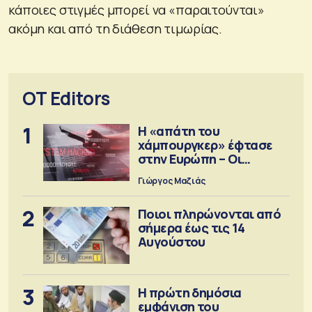
κάποιες στιγμές μπορεί να «παραιτούνται»
ακόμη και από τη διάθεση τιμωρίας.
OT Editors
1
Η «απάτη του
χάμπουργκερ» έφτασε
στην Ευρώπη – Οι
προειδοποιήσεις
Γιώργος Μαζιάς
2
Ποιοι πληρώνονται από
σήμερα έως τις 14
Αυγούστου
3
Η πρώτη δημόσια
εμφάνιση του