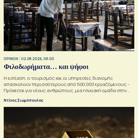
OPINION
02.08.2026, 08:00
Φιλοδωρήματα… και ψήφοι
Η εστίαση, ο τουρισμός και οι υπηρεσίες διανομής
απασχολούν περισσότερους από 500.000 εργαζόμενους -
Πρόκειται για νέους ανθρώπους, μια ηλικιακή ομάδα στην
οποία κάθε κυβέρνηση θα ήθελε να αυξήσει την επιρροή της
Ντίνος Σιωμόπουλος