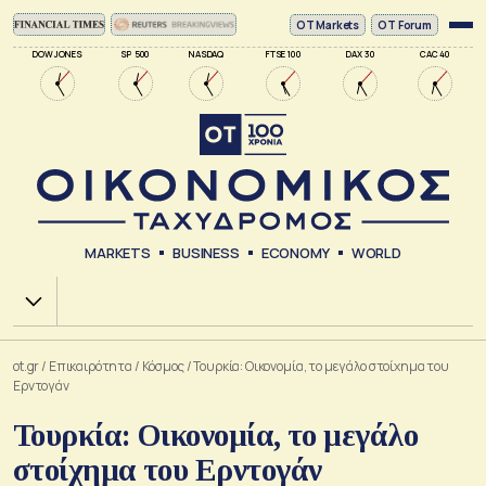
ΟΤ Markets
OT Forum
DOW JONES
SP 500
NASDAQ
FTSE 100
DAX 30
CAC 40
MARKETS
BUSINESS
ECONOMY
WORLD
Χ.Α.
ot.gr
/
Επικαιρότητα
/
Κόσμος
/
Τουρκία: Οικονομία, το μεγάλο στοίχημα του
Ερντογάν
Τουρκία: Οικονομία, το μεγάλο
στοίχημα του Ερντογάν