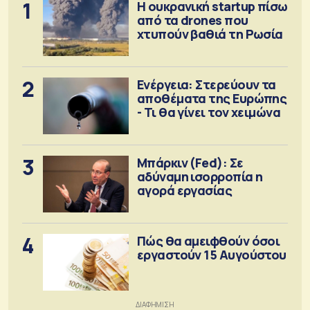
1
Η ουκρανική startup πίσω
από τα drones που
χτυπούν βαθιά τη Ρωσία
2
Ενέργεια: Στερεύουν τα
αποθέματα της Ευρώπης
- Τι θα γίνει τον χειμώνα
3
Μπάρκιν (Fed): Σε
αδύναμη ισορροπία η
αγορά εργασίας
4
Πώς θα αμειφθούν όσοι
εργαστούν 15 Αυγούστου