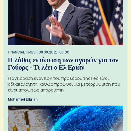
FINANCIAL TIMES
08.08.2026, 07:00
Η λάθος εντύπωση των αγορών για τον
Γούορς - Τι λέει ο Ελ Εριάν
Η αντίδραση εναντίον του προέδρου της Fed είναι
αδικαιολόγητη, καθώς προωθεί μια μεταρρύθμιση που
είναι απολύτως απαραίτητη
Mohamed El Erian