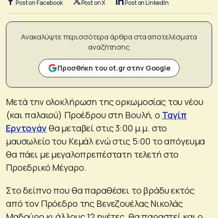
Post on Facebook
Post on X
Post on LinkedIn
Ανακαλύψτε περισσότερα άρθρα στα αποτελέσματα
αναζήτησης
Προσθήκη του ot.gr στην Google
Μετά την ολοκλήρωση της ορκωμοσίας του νέου
(και παλαιού) Προέδρου στη Βουλή, ο
Ταγίπ
Ερντογάν
θα μεταβεί στις 3:00 μ.μ. στο
μαυσωλείο του Κεμάλ ενώ στις 5:00 το απόγευμα
θα πάει με μεγαλοπρεπέστατη τελετή στο
Προεδρικό Μέγαρο.
Στο δείπνο που θα παραθέσει το βράδυ εκτός
από τον Πρόεδρο της Βενεζουέλας Νικολάς
Μαδούρο κι άλλους 12 ηγέτες, θα παραστεί και ο