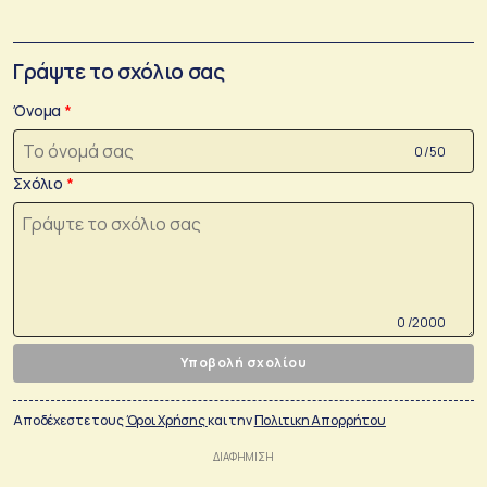
Γράψτε το σχόλιο σας
Όνομα
0 /50
Σχόλιο
0 /2000
Υποβολή σχολίου
Αποδέχεστε τους
Όροι Χρήσης
και την
Πολιτικη Απορρήτου