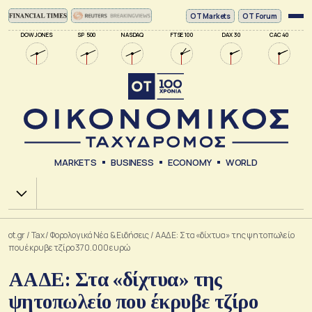
ΟΤ Markets
OT Forum
DOW JONES
SP 500
NASDAQ
FTSE 100
DAX 30
CAC 40
MARKETS
BUSINESS
ECONOMY
WORLD
Χ.Α.
ot.gr
/
Tax
/
Φορολογικά Νέα & Eιδήσεις
/
ΑΑΔΕ: Στα «δίχτυα» της ψητοπωλείο
που έκρυβε τζίρο 370.000 ευρώ
ΑΑΔΕ: Στα «δίχτυα» της
ψητοπωλείο που έκρυβε τζίρο