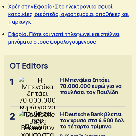
Χρέη στην Εφορία: Στο ηλεκτρονικό σφυρί
κατοικίες, οικόπεδα, αγροτεμάχια, αποθήκες και
παρκινγκ
Εφορία: Πότε και γιατί τηλεφωνεί και στέλνει
μηνύματα στους φορολογούμενους
OT Editors
1
Η Μπενφίκα ζητάει
70.000.000 ευρώ για να
πουλήσει τον Παυλίδη
2
Η Deutsche Bank βλέπει
τον χρυσό στα 4.600 δολ.
το τέταρτο τρίμηνο
Ευθύμιος Τσιλιόπουλος