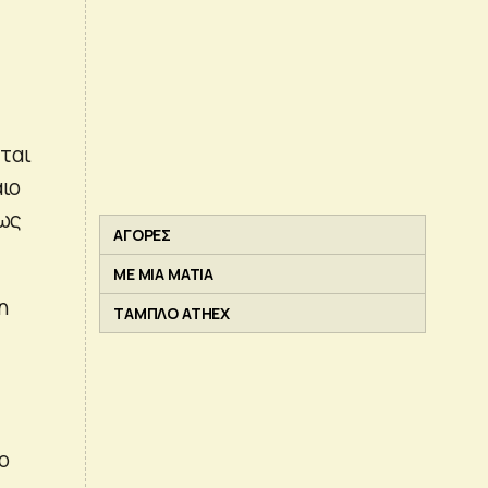
ς
ται
αιο
μως
ΑΓΟΡΕΣ
ΜΕ ΜΙΑ ΜΑΤΙΑ
η
ΤΑΜΠΛΟ ATHEX
ο