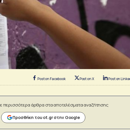
Post on Facebook
Post on X
Post on Linke
ε περισσότερα άρθρα στα αποτελέσματα αναζήτησης
Προσθήκη του ot.gr στην Google