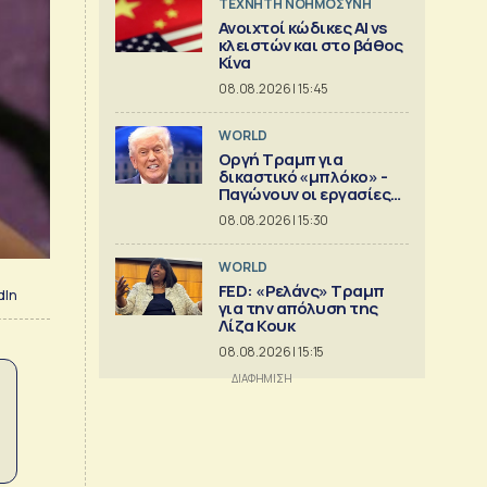
TΕΧΝΗΤΗ ΝΟΗΜΟΣΥΝΗ
Ανοιχτοί κώδικες AI vs
κλειστών και στο βάθος
Κίνα
08.08.2026 | 15:45
WORLD
Οργή Τραμπ για
δικαστικό «μπλόκο» -
Παγώνουν οι εργασίες
στη νέα αίθουσα
08.08.2026 | 15:30
δεξιώσεων
WORLD
FED: «Ρελάνς» Τραμπ
dIn
για την απόλυση της
Λίζα Κουκ
08.08.2026 | 15:15