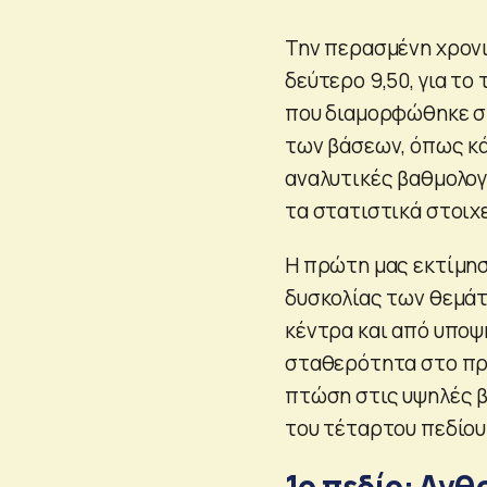
Την περασμένη χρονιά
δεύτερο 9,50, για το
που διαμορφώθηκε στ
των βάσεων, όπως κά
αναλυτικές βαθμολογί
τα στατιστικά στοιχε
Η πρώτη μας εκτίμησ
δυσκολίας των θεμά
κέντρα και από υποψ
σταθερότητα στο πρώ
πτώση στις υψηλές β
του τέταρτου πεδίου
1ο πεδίο: Αν