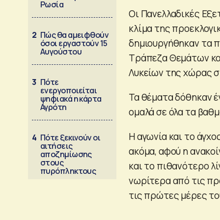
Ρωσία
Οι Πανελλαδικές Εξε
κλίμα της προεκλογι
2
Πώς θα αμειφθούν
δημιουργήθηκαν τα π
όσοι εργαστούν 15
Αυγούστου
Τράπεζα Θεμάτων κα
Λυκείων της χώρας σ
3
Πότε
ενεργοποιείται
Τα θέματα δόθηκαν έ
ψηφιακά η κάρτα
Αγρότη
ομαλά σε όλα τα βαθμ
Η αγωνία και το άγχ
4
Πότε ξεκινούν οι
αιτήσεις
ακόμα, αφού η ανακο
αποζημίωσης
στους
και το πιθανότερο λί
πυρόπληκτους
νωρίτερα από τις προ
τις πρώτες μέρες το