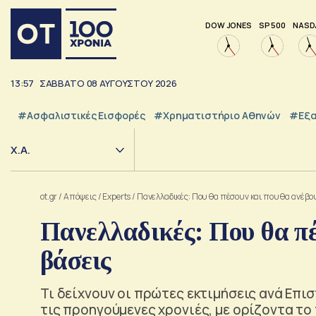
DOW JONES
SP 500
NASD
13:57
ΣΑΒΒΑΤΟ
08
ΑΥΓΟΥΣΤΟΥ
2026
#Ασφαλιστικές Εισφορές
#Χρηματιστήριο Αθηνών
#εξα
Χ.Α.
ot.gr
/
Απόψεις
/
Experts
/
Πανελλαδικές: Που θα πέσουν και που θα ανέβου
Πανελλαδικές: Που θα πέ
βάσεις
Τι δείχνουν οι πρώτες εκτιμήσεις ανά Επι
τις προηγούμενες χρονιές, με ορίζοντα το 