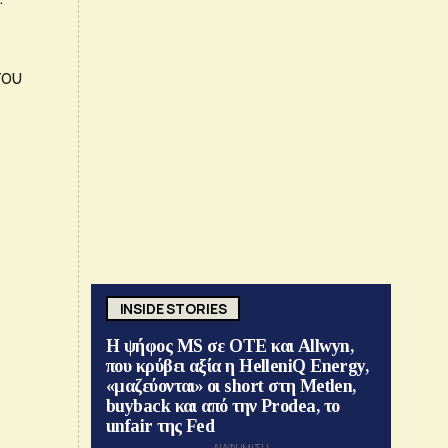
που
INSIDE STORIES
Η ψήφος MS σε ΟΤΕ και Allwyn,
που κρύβει αξία η HelleniQ Energy,
«μαζεύονται» οι short στη Metlen,
buyback και από την Prodea, το
unfair της Fed