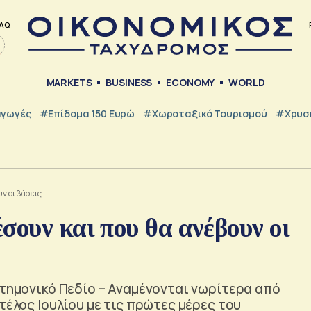
AQ
MARKETS
BUSINESS
ECONOMY
WORLD
γωγές
#Επίδομα 150 Ευρώ
#Χωροταξικό Τουρισμού
#Χρυσή
ν οι βάσεις
σουν και που θα ανέβουν οι
στημονικό Πεδίο – Αναμένονται νωρίτερα από
τέλος Ιουλίου με τις πρώτες μέρες του