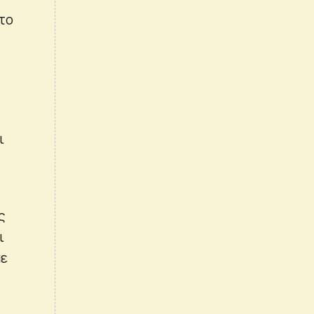
το
ι
ς
ι
με