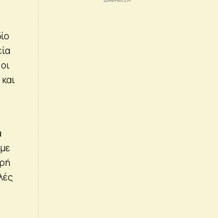
δίο
εία
 οι
 και
ά
υμε
κρή
λές