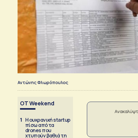
Αντώνης Φλωρόπουλος
OT Weekend
Ανακαλύψτ
1
Η ουκρανική startup
πίσω από τα
drones που
χτυπούν βαθιά τη