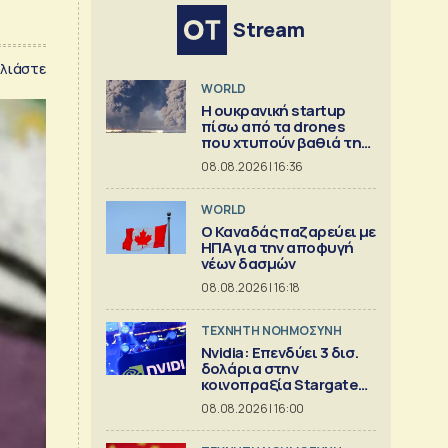
Stream
λιάστε
WORLD
Η ουκρανική startup
πίσω από τα drones
που χτυπούν βαθιά τη
Ρωσία
08.08.2026 | 16:36
WORLD
Ο Καναδάς παζαρεύει με
ΗΠΑ για την αποφυγή
νέων δασμών
08.08.2026 | 16:18
TΕΧΝΗΤΗ ΝΟΗΜΟΣΥΝΗ
Nvidia: Επενδύει 3 δισ.
δολάρια στην
κοινοπραξία Stargate
για κέντρα δεδομένων
08.08.2026 | 16:00