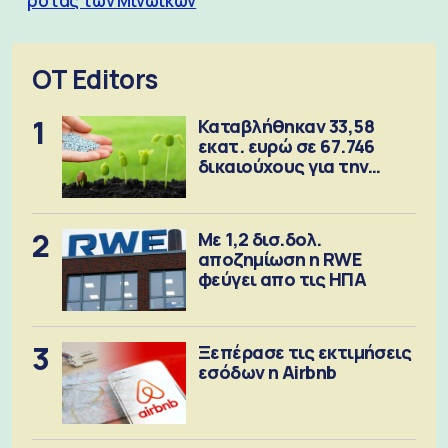
ρότας των Μινωικών
OT Editors
1
Καταβλήθηκαν 33,58
εκατ. ευρώ σε 67.746
δικαιούχους για την
αγορά λιπασμάτων
2
Με 1,2 δισ.δολ.
αποζημίωση η RWE
φεύγει απο τις ΗΠΑ
3
Ξεπέρασε τις εκτιμήσεις
εσόδων η Airbnb