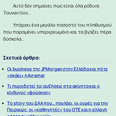
· Αυτό δεν σημαίνει πως είναι όλα ρόδινα.
Τουναντίον…
· Υπάρχει ένα μεγάλο ποσοστό του πληθυσμού
που παραμένει υπερχρεωμένο και τα βγάζει πέρα
δύσκολα…
Σχετικά άρθρα:
Οι business της JPMorgan στην Ελλάδα και πότε
«σκάει» η Avramar
Τι πυροδοτεί τις αυξήσεις στα ακίνητα και ο
κίνδυνος «φούσκας»
Το story του ΔΑΑ που… πουλάει, οι ουρές για την
Πειραιώς, οι «καθηγητές» του ΟΤΕ και η αλλαγή