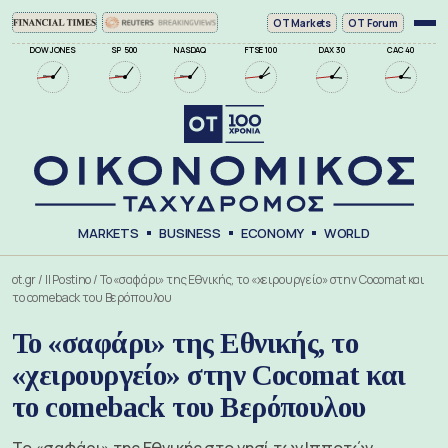
ΟΤ Markets
OT Forum
DOW JONES
SP 500
NASDAQ
FTSE 100
DAX 30
CAC 40
MARKETS
BUSINESS
ECONOMY
WORLD
ot.gr
/
Il Postino
/
To «σαφάρι» της Εθνικής, το «χειρουργείο» στην Cocomat και
το comeback του Βερόπουλου
To «σαφάρι» της Εθνικής, το
«χειρουργείο» στην Cocomat και
το comeback του Βερόπουλου
Το «σαφάρι» της Εθνικής στο νησί των Ιπποτών