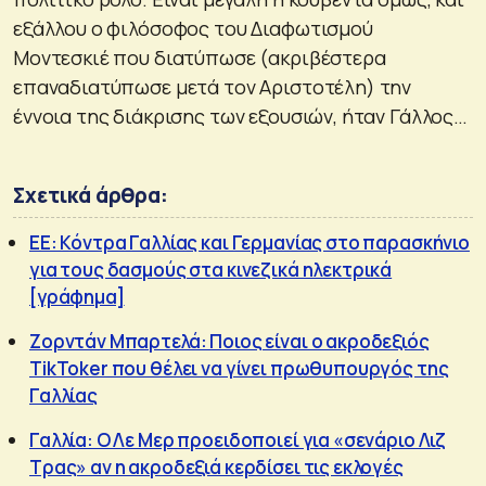
εξάλλου ο φιλόσοφος του Διαφωτισμού
Μοντεσκιέ που διατύπωσε (ακριβέστερα
επαναδιατύπωσε μετά τον Αριστοτέλη) την
έννοια της διάκρισης των εξουσιών, ήταν Γάλλος…
Σχετικά άρθρα:
ΕΕ: Κόντρα Γαλλίας και Γερμανίας στο παρασκήνιο
για τους δασμούς στα κινεζικά ηλεκτρικά
[γράφημα]
Ζορντάν Μπαρτελά: Ποιος είναι ο ακροδεξιός
TikToker που θέλει να γίνει πρωθυπουργός της
Γαλλίας
Γαλλία: Ο Λε Μερ προειδοποιεί για «σενάριο Λιζ
Τρας» αν η ακροδεξιά κερδίσει τις εκλογές