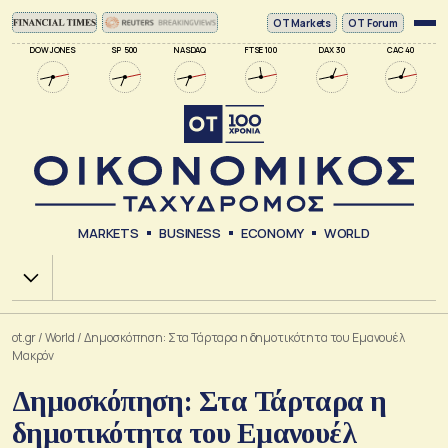
ΟΤ Markets
OT Forum
DOW JONES
SP 500
NASDAQ
FTSE 100
DAX 30
CAC 40
MARKETS
BUSINESS
ECONOMY
WORLD
Χ.Α.
ot.gr
/
World
/
Δημοσκόπηση: Στα Τάρταρα η δημοτικότητα του Εμανουέλ
Μακρόν
Δημοσκόπηση: Στα Τάρταρα η
δημοτικότητα του Εμανουέλ