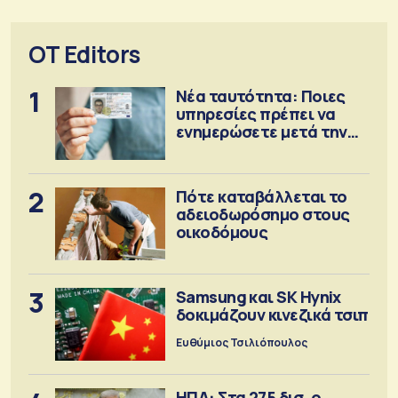
OT Editors
1
Νέα ταυτότητα: Ποιες
υπηρεσίες πρέπει να
ενημερώσετε μετά την
έκδοση
2
Πότε καταβάλλεται το
αδειοδωρόσημο στους
οικοδόμους
3
Samsung και SK Hynix
δοκιμάζουν κινεζικά τσιπ
Ευθύμιος Τσιλιόπουλος
ΗΠΑ: Στα 275 δισ. ο