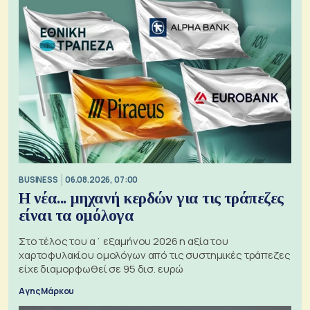
BUSINESS
06.08.2026, 07:00
Η νέα... μηχανή κερδών για τις τράπεζες
είναι τα ομόλογα
Στο τέλος του α΄ εξαμήνου 2026 η αξία του
χαρτοφυλακίου ομολόγων από τις συστημικές τράπεζες
είχε διαμορφωθεί σε 95 δισ. ευρώ
Αγης Μάρκου