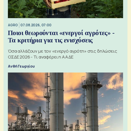
AGRO
07.08.2026, 07:00
Ποιοι θεωρούνται «ενεργοί αγρότες» -
Τα κριτήρια για τις ενισχύσεις
Όσα αλλάζουν με τον «ενεργό αγρότη» στις δηλώσεις
ΟΣΔΕ 2026 - Τι αναφέρει η ΑΑΔΕ
Ανθή Γεωργίου