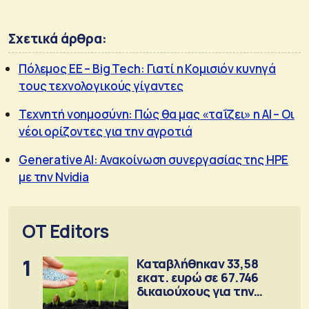
Σχετικά άρθρα:
Πόλεμος EE – Big Tech: Γιατί η Κομισιόν κυνηγά
τους τεχνολογικούς γίγαντες
Τεχνητή νοημοσύνη: Πώς θα μας «ταΐζει» η ΑΙ – Οι
νέοι ορίζοντες για την αγροτιά
Generative AI: Ανακοίνωση συνεργασίας της HPE
με την Nvidia
OT Editors
1
Καταβλήθηκαν 33,58
εκατ. ευρώ σε 67.746
δικαιούχους για την
αγορά λιπασμάτων