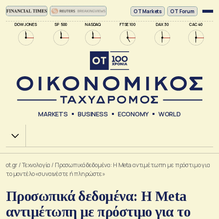
ΟΤ Markets
OT Forum
DOW JONES
SP 500
NASDAQ
FTSE 100
DAX 30
CAC 40
MARKETS
BUSINESS
ECONOMY
WORLD
Χ.Α.
ot.gr
/
Τεχνολογία
/
Προσωπικά δεδομένα: Η Meta αντιμέτωπη με πρόστιμο για
το μοντέλο «συναινέστε ή πληρώστε»
Προσωπικά δεδομένα: Η Meta
αντιμέτωπη με πρόστιμο για το