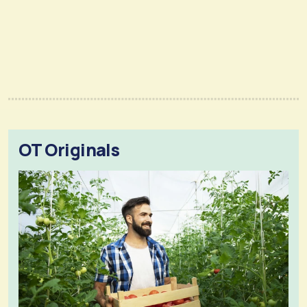
OT Originals