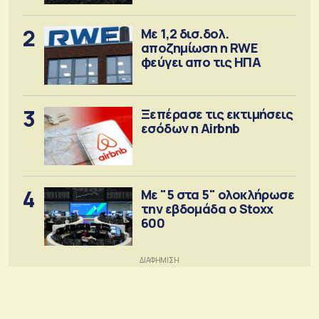
2
Με 1,2 δισ.δολ.
αποζημίωση η RWE
φεύγει απο τις ΗΠΑ
3
Ξεπέρασε τις εκτιμήσεις
εσόδων η Airbnb
4
Με "5 στα 5" ολοκλήρωσε
την εβδομάδα ο Stoxx
600