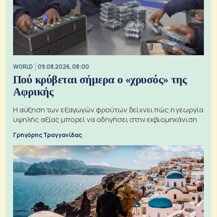
WORLD
09.08.2026, 08:00
Πού κρύβεται σήμερα ο «χρυσός» της
Αφρικής
Η αύξηση των εξαγωγών φρούτων δείχνει πώς η γεωργία
υψηλής αξίας μπορεί να οδηγήσει στην εκβιομηχάνιση
Γρηγόρης Τραγγανίδας