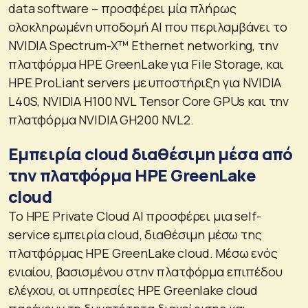
data software – προσφέρει μία πλήρως
ολοκληρωμένη υποδομή AI που περιλαμβάνει το
NVIDIA Spectrum-X™ Ethernet networking, την
πλατφόρμα HPE GreenLake για File Storage, και
HPE ProLiant servers με υποστήριξη για NVIDIA
L40S, NVIDIA H100 NVL Tensor Core GPUs και την
πλατφόρμα NVIDIA GH200 NVL2.
Εμπειρία cloud διαθέσιμη μέσα από
την πλατφόρμα HPE GreenLake
cloud
Το HPE Private Cloud AI προσφέρει μια self-
service εμπειρία cloud, διαθέσιμη μέσω της
πλατφόρμας HPE GreenLake cloud. Μέσω ενός
ενιαίου, βασισμένου στην πλατφόρμα επιπέδου
ελέγχου, οι υπηρεσίες HPE Greenlake cloud