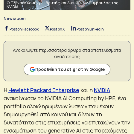
Ο Τζένσεν Χουάνγκ, Ιδρυτής και Διευθύνων Σύμβουλος της
NVIDIA
Newsroom
Post on Facebook
Post on X
Post on LinkedIn
Ανακαλύψτε περισσότερα άρθρα στα αποτελέσματα
αναζήτησης
Προσθήκη του ot.gr στην Google
Η
Hewlett Packard Enterprise
και η
NVIDIA
ανακοίνωσαν το NVIDIA AI Computing by HPE, ένα
portfolio ολοκληρωμένων λύσεων που έχουν
δημιουργηθεί από κοινού και δίνουν τη
δυνατότητα στις επιχειρήσεις να επιταχύνουν την
ενσωμάτωση του generative AI στις παρεχόμενες