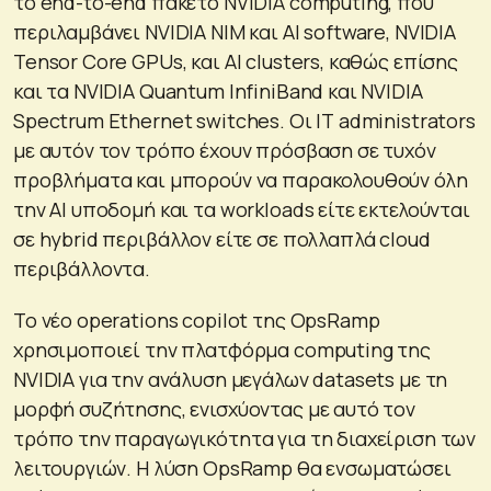
το end-to-end πακέτο NVIDIA computing, που
περιλαμβάνει NVIDIA NIM και AI software, NVIDIA
Tensor Core GPUs, και AI clusters, καθώς επίσης
και τα NVIDIA Quantum InfiniBand και NVIDIA
Spectrum Ethernet switches. Οι ΙΤ administrators
με αυτόν τον τρόπο έχουν πρόσβαση σε τυχόν
προβλήματα και μπορούν να παρακολουθούν όλη
την ΑΙ υποδομή και τα workloads είτε εκτελούνται
σε hybrid περιβάλλον είτε σε πολλαπλά cloud
περιβάλλοντα.
Το νέο operations copilot της OpsRamp
χρησιμοποιεί την πλατφόρμα computing της
NVIDIA για την ανάλυση μεγάλων datasets με τη
μορφή συζήτησης, ενισχύοντας με αυτό τον
τρόπο την παραγωγικότητα για τη διαχείριση των
λειτουργιών. Η λύση OpsRamp θα ενσωματώσει