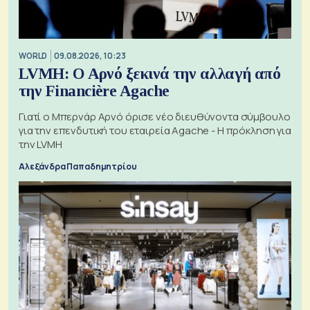
WORLD
09.08.2026, 10:23
LVMH: Ο Αρνό ξεκινά την αλλαγή από
την Financière Agache
Γιατί ο Μπερνάρ Αρνό όρισε νέο διευθύνοντα σύμβουλο
για την επενδυτική του εταιρεία Agache - Η πρόκληση για
την LVMH
Αλεξάνδρα Παπαδημητρίου