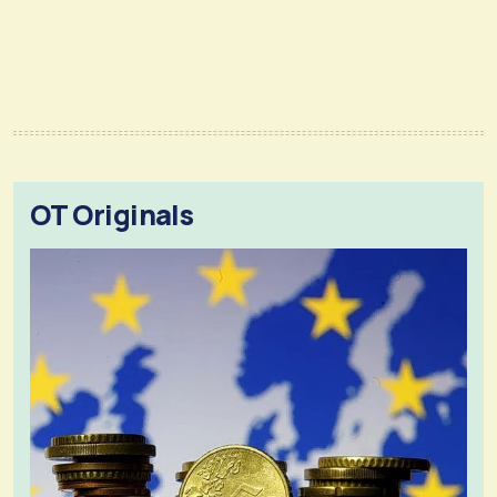
OT Originals