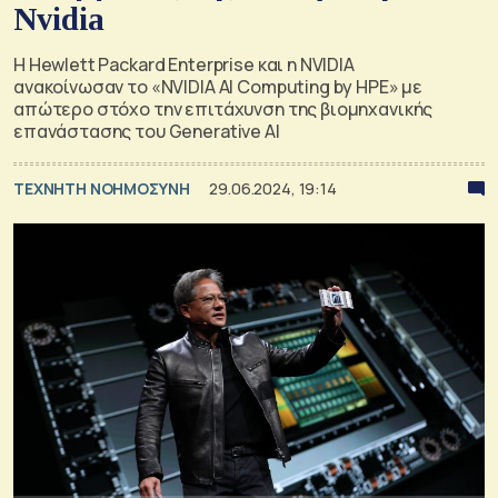
Nvidia
Η Hewlett Packard Enterprise και η NVIDIA
ανακοίνωσαν το «NVIDIA AI Computing by HPE» με
απώτερο στόχο την επιτάχυνση της βιομηχανικής
επανάστασης του Generative AI
TΕΧΝΗΤΗ ΝΟΗΜΟΣΥΝΗ
29.06.2024, 19:14