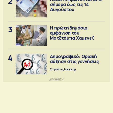
2
σήμερα έως τις 14
Αυγούστου
3
Η πρώτη δημόσια
εμφάνιση του
Μοτζτάμπα Χαμενεΐ
4
Δημογραφικό: Οριακή
αύξηση στις γεννήσεις
Στράτος Ιωακείμ