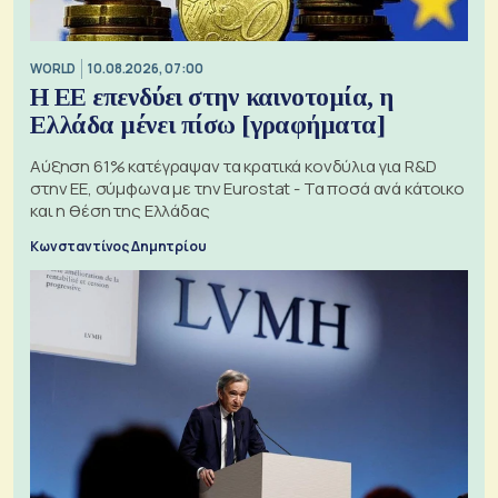
WORLD
10.08.2026, 07:00
Η ΕΕ επενδύει στην καινοτομία, η
Ελλάδα μένει πίσω [γραφήματα]
Αύξηση 61% κατέγραψαν τα κρατικά κονδύλια για R&D
στην ΕΕ, σύμφωνα με την Eurostat - Τα ποσά ανά κάτοικο
και η θέση της Ελλάδας
Κωνσταντίνος Δημητρίου