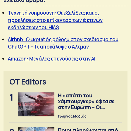
Τεχνητή νοημοσύνη: Οι εξελίξεις και οι
προκλήσεις στο επίκεντρο των φετινών
εκδηλώσεων του HIAS
Airbnb: Ο «κρυφός ρόλος» στον σχεδιασμό του
ChatGPT – Τι αποκάλυψε ο Άλτμαν
Amazon: Μεγάλες επενδύσεις στην AI
OT Editors
1
Η «απάτη του
χάμπουργκερ» έφτασε
στην Ευρώπη – Οι
προειδοποιήσεις
Γιώργος Μαζιάς
Ποιοι πληρώνονται από