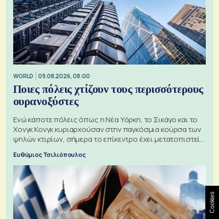
WORLD
09.08.2026, 08:00
Ποιες πόλεις χτίζουν τους περισσότερους
ουρανοξύστες
Ενώ κάποτε πόλεις όπως η Νέα Υόρκη, το Σικάγο και το
Χονγκ Κονγκ κυριαρχούσαν στην παγκόσμια κούρσα των
ψηλών κτιρίων, σήμερα το επίκεντρο έχει μετατοπιστεί
προς την Ασία
Ευθύμιος Τσιλιόπουλος
Cookies