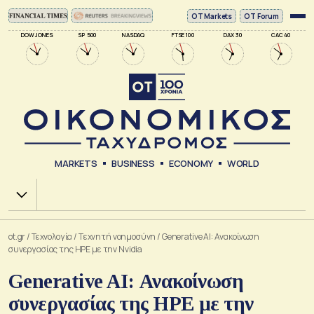
ΟΤ Markets
OT Forum
DOW JONES
SP 500
NASDAQ
FTSE 100
DAX 30
CAC 40
MARKETS
BUSINESS
ECONOMY
WORLD
Χ.Α.
ot.gr
/
Τεχνολογία
/
Tεχνητή νοημοσύνη
/
Generative AI: Ανακοίνωση
συνεργασίας της HPE με την Nvidia
Generative AI: Ανακοίνωση
συνεργασίας της HPE με την