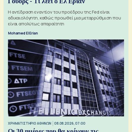
Γούορς - Τι λέει ο Ελ Εριάν
Η αντίδραση εναντίον του προέδρου της Fed είναι
αδικαιολόγητη, καθώς προωθεί μια μεταρρύθμιση που
είναι απολύτως απαραίτητη
Mohamed El Erian
XΡΗΜΑΤΙΣΤΗΡΙΟ ΑΘΗΝΩΝ
08.08.2026, 07:00
Οι 30 ημέρες που θα κρίνουν τις