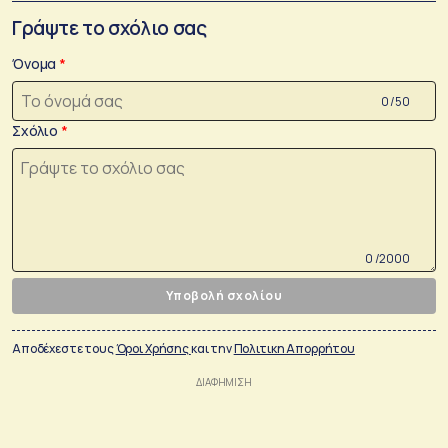
Γράψτε το σχόλιο σας
Όνομα
0 /50
Σχόλιο
0 /2000
Υποβολή σχολίου
Αποδέχεστε τους
Όροι Χρήσης
και την
Πολιτικη Απορρήτου