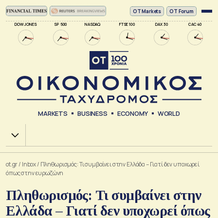
ΟΤ Markets
OT Forum
DOW JONES
SP 500
NASDAQ
FTSE 100
DAX 30
CAC 40
MARKETS
BUSINESS
ECONOMY
WORLD
Χ.Α.
ot.gr
/
Inbox
/
Πληθωρισμός: Τι συμβαίνει στην Ελλάδα – Γιατί δεν υποχωρεί
όπως στην ευρωζώνη
Πληθωρισμός: Τι συμβαίνει στην
Ελλάδα – Γιατί δεν υποχωρεί όπως