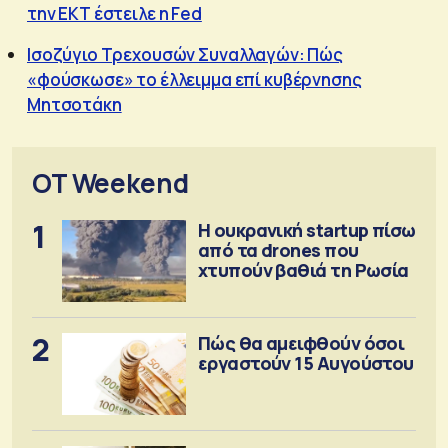
την ΕΚΤ έστειλε η Fed
Ισοζύγιο Τρεχουσών Συναλλαγών: Πώς
«φούσκωσε» το έλλειμμα επί κυβέρνησης
Μητσοτάκη
OT Weekend
1
Η ουκρανική startup πίσω
από τα drones που
χτυπούν βαθιά τη Ρωσία
2
Πώς θα αμειφθούν όσοι
εργαστούν 15 Αυγούστου