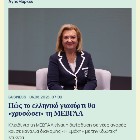
Αγης Μάρκου
BUSINESS
06.08.2026, 07:00
Πώς το ελληνικό γιαούρτι θα
«χρυσώσει» τη ΜΕΒΓΑΛ
Κλειδί για τη ΜΕΒΓΑΛ είναι η διείσδυση σε νέες αγορές
και σε κανάλια διανομής - Η «μάχη» με την ιδιωτική
ετικέτα