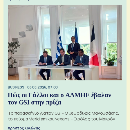
BUSINESS
06.08.2026, 07:00
Πώς οι Γάλλοι και ο ΑΔΜΗΕ έβαλαν
τον GSI στην πρίζα
Το παρασκήνιο για τον GSI – Ο μεθοδικός Μανουσάκης,
το πείσμα Meridiam και Nexans – Ο ρόλος του Μακρόν
Χρήστος Κολώνας