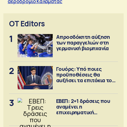
αεροδρόμιο Καλαμάτας
OT Editors
1
Απροσδόκητη αύξηση
των παραγγελιών στη
γερμανική βιομηχανία
2
Γουόρς: Υπό ποιες
προϋποθέσεις θα
αυξήσει τα επιτόκια τον
Σεπτέμβριο
3
ΕΒΕΠ: 2+1 δράσεις που
αναμένει η
επιχειρηματική
κοινότητα