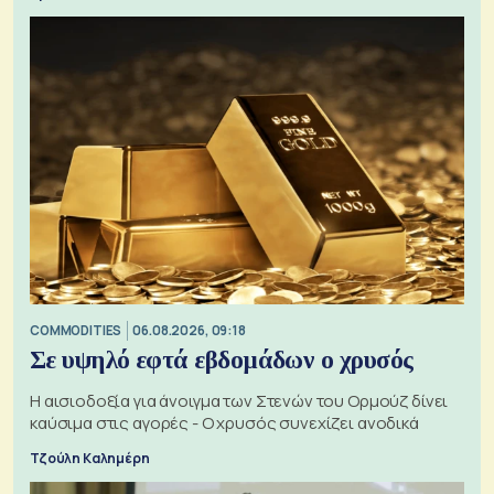
COMMODITIES
06.08.2026, 09:18
Σε υψηλό εφτά εβδομάδων ο χρυσός
Η αισιοδοξία για άνοιγμα των Στενών του Ορμούζ δίνει
καύσιμα στις αγορές - Ο χρυσός συνεχίζει ανοδικά
Τζούλη Καλημέρη