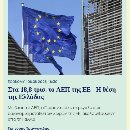
ECONOMY
06.08.2026, 16:30
Στα 18,8 τρισ. το ΑΕΠ της ΕΕ - Η θέση
της Ελλάδας
Με βάση το ΑΕΠ, η Γερμανία είχε τη μεγαλύτερη
οικονομία μεταξύ των χωρών της ΕΕ, ακολουθούμενη
από τη Γαλλία
Γρηγόρης Τραγγανίδας