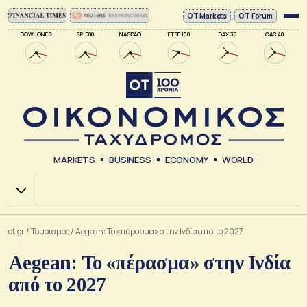
ΟΤ Markets
OT Forum
DOW JONES
SP 500
NASDAQ
FTSE 100
DAX 30
CAC 40
MARKETS
BUSINESS
ECONOMY
WORLD
Χ.Α.
ot.gr
/
Τουρισμός
/
Aegean: Το «πέρασμα» στην Ινδία από το 2027
Aegean: Το «πέρασμα» στην Ινδία
από το 2027