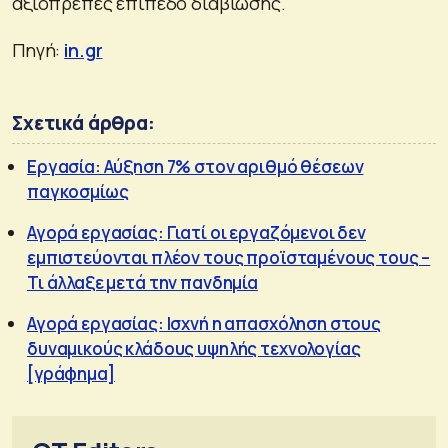
αξιοπρεπές επίπεδο διαβίωσης.
Πηγή:
in.gr
Σχετικά άρθρα:
Εργασία: Αύξηση 7% στον αριθμό θέσεων
παγκοσμίως
Αγορά εργασίας: Γιατί οι εργαζόμενοι δεν
εμπιστεύονται πλέον τους προϊσταμένους τους –
Τι άλλαξε μετά την πανδημία
Αγορά εργασίας: Ισχνή η απασχόληση στους
δυναμικούς κλάδους υψηλής τεχνολογίας
[γράφημα]