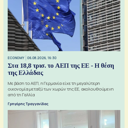
ECONOMY
06.08.2026, 16:30
Στα 18,8 τρισ. το ΑΕΠ της ΕΕ - Η θέση
της Ελλάδας
Με βάση το ΑΕΠ, η Γερμανία είχε τη μεγαλύτερη
οικονομία μεταξύ των χωρών της ΕΕ, ακολουθούμενη
από τη Γαλλία
Γρηγόρης Τραγγανίδας