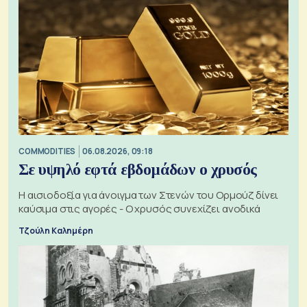
COMMODITIES
06.08.2026, 09:18
Σε υψηλό εφτά εβδομάδων ο χρυσός
Η αισιοδοξία για άνοιγμα των Στενών του Ορμούζ δίνει
καύσιμα στις αγορές - Ο χρυσός συνεχίζει ανοδικά
Τζούλη Καλημέρη