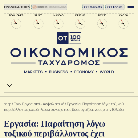
ΟΤ Markets
OT Forum
DOW JONES
SP 500
NASDAQ
FTSE 100
DAX 30
CAC 40
MARKETS
BUSINESS
ECONOMY
WORLD
Χ.Α.
ot.gr
/
Tax
/
Εργασιακά – Ασφαλιστικά
/
Εργασία: Παραίτηση λόγω τοξικού
περιβάλλοντος έχει δηλώσει ο ένας στους δύο εργαζόμενους στην Ελλάδα
Εργασία: Παραίτηση λόγω
τοξικού περιβάλλοντος έχει