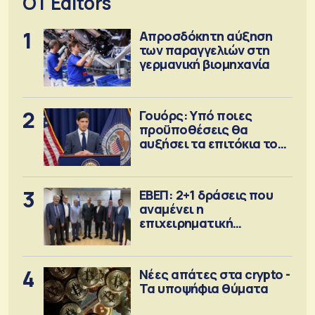
OT Editors
1
Απροσδόκητη αύξηση
των παραγγελιών στη
γερμανική βιομηχανία
2
Γουόρς: Υπό ποιες
προϋποθέσεις θα
αυξήσει τα επιτόκια τον
Σεπτέμβριο
3
ΕΒΕΠ: 2+1 δράσεις που
αναμένει η
επιχειρηματική
κοινότητα
4
Νέες απάτες στα crypto -
Τα υποψήφια θύματα