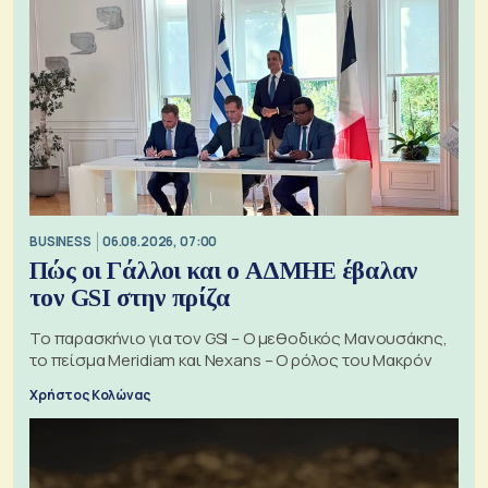
BUSINESS
06.08.2026, 07:00
Πώς οι Γάλλοι και ο ΑΔΜΗΕ έβαλαν
τον GSI στην πρίζα
Το παρασκήνιο για τον GSI – Ο μεθοδικός Μανουσάκης,
το πείσμα Meridiam και Nexans – Ο ρόλος του Μακρόν
Χρήστος Κολώνας