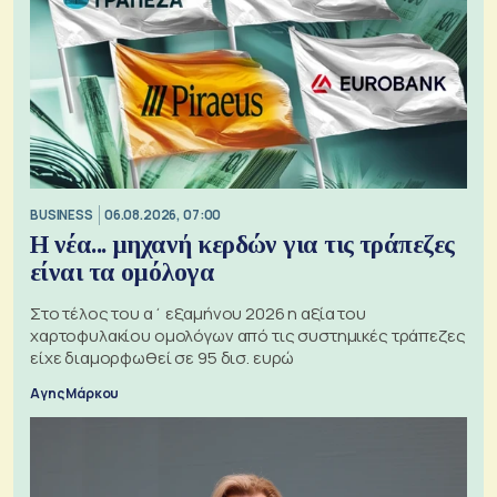
BUSINESS
06.08.2026, 07:00
Η νέα... μηχανή κερδών για τις τράπεζες
είναι τα ομόλογα
Στο τέλος του α΄ εξαμήνου 2026 η αξία του
χαρτοφυλακίου ομολόγων από τις συστημικές τράπεζες
είχε διαμορφωθεί σε 95 δισ. ευρώ
Αγης Μάρκου