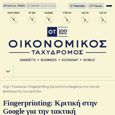
ΟΤ Markets
OT Forum
DOW JONES
SP 500
NASDAQ
FTSE 100
DAX 30
CAC 40
MARKETS
BUSINESS
ECONOMY
WORLD
Χ.Α.
ot.gr
/
Τεχνολογία
/
Fingerprinting: Κριτική στην Google για την τακτική
φακελώματος των χρηστών
Fingerprinting: Κριτική στην
Google για την τακτική