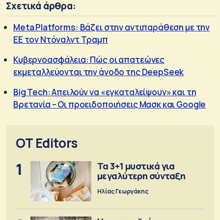
Σχετικά άρθρα:
Meta Platforms: Βάζει στην αντιπαράθεση με την
ΕΕ τον Ντόναλντ Τραμπ
Κυβερνοασφάλεια: Πώς οι απατεώνες
εκμεταλλεύονται την άνοδο της DeepSeek
Big Tech: Απειλούν να «εγκαταλείψουν» και τη
Βρετανία – Οι προειδοποιήσεις Μασκ και Google
OT Editors
1
Τα 3+1 μυστικά για
μεγαλύτερη σύνταξη
Ηλίας Γεωργάκης