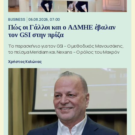
BUSINESS
06.08.2026, 07:00
Πώς οι Γάλλοι και ο ΑΔΜΗΕ έβαλαν
τον GSI στην πρίζα
Το παρασκήνιο για τον GSI – Ο μεθοδικός Μανουσάκης,
το πείσμα Meridiam και Nexans – Ο ρόλος του Μακρόν
Χρήστος Κολώνας