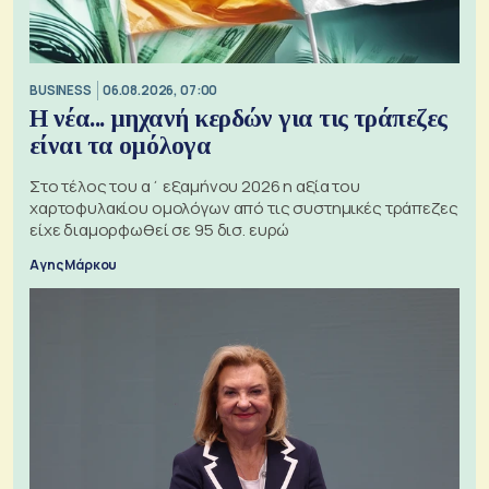
BUSINESS
06.08.2026, 07:00
Η νέα... μηχανή κερδών για τις τράπεζες
είναι τα ομόλογα
Στο τέλος του α΄ εξαμήνου 2026 η αξία του
χαρτοφυλακίου ομολόγων από τις συστημικές τράπεζες
είχε διαμορφωθεί σε 95 δισ. ευρώ
Αγης Μάρκου