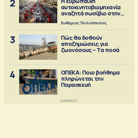
2
Η ευρωπαϊκή
αυτοκινητοβιομηχανία
αναζητά σωσίβιο στην
Κίνα
Ευθύμιος Τσιλιόπουλος
3
Πώς θα δοθούν
αποζημιώσεις για
ζωονόσους – Τα ποσά
4
ΟΠΕΚΑ: Ποιο βοήθημα
πληρώνεται την
Παρασκευή