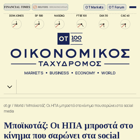
ΟΤ Markets
OT Forum
DOW JONES
SP 500
NASDAQ
FTSE 100
DAX 30
CAC 40
MARKETS
BUSINESS
ECONOMY
WORLD
Χ.Α.
ot.gr
/
World
/
Μποϊκοτάζ: Οι ΗΠΑ μπροστά στο κίνημα που σαρώνει στα social
media
Μποϊκοτάζ: Οι ΗΠΑ μπροστά στο
κίνημα που σαρώνει στα social