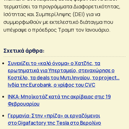
τερματίσει τα προγράμματα Διαφορετικότητας,
Ισότητας και Συμπερίληψης (DEI) για να
συμμορφωθούν με εκτελεστικό διάταγμα που
υπέγραψε ο πρόεδρος Τραμπ τον Ιανουάριο.
Σχετικά άρθρα:
Συνεχίζει το «καλό όνομα» ο Χατζής, τα
ερωτηματικά για Υπερταμείο, στεναχώρησε ο
Κοστέλο, τα deals του Μυτιληναίου, το project…
Ινδία της Eurobank, o γρίφος του CVC
ΙΝΚΑ: Μποϊκοτάζ κατά της ακρίβειας στις 19
Φεβρουαρίου
Γερμανία: Στην «πρίζα» οι εργαζόμενοι
στο Gigafactory της Tesla στο Βερολίνο