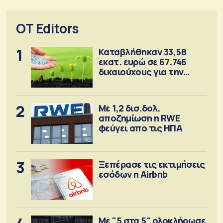
OT Editors
1
Καταβλήθηκαν 33,58
εκατ. ευρώ σε 67.746
δικαιούχους για την
αγορά λιπασμάτων
2
Με 1,2 δισ.δολ.
αποζημίωση η RWE
φεύγει απο τις ΗΠΑ
3
Ξεπέρασε τις εκτιμήσεις
εσόδων η Airbnb
Με "5 στα 5" ολοκλήρωσε