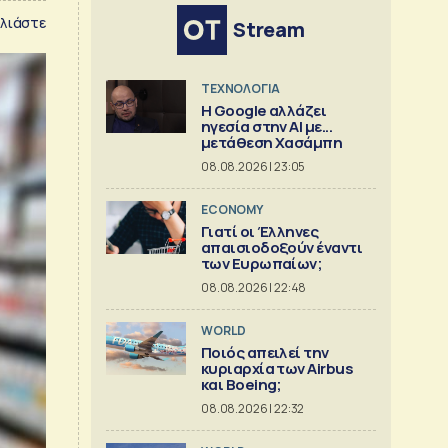
λιάστε
Stream
ΤΕΧΝΟΛΟΓΙΑ
Η Google αλλάζει
ηγεσία στην AI με...
μετάθεση Χασάμπη
08.08.2026 | 23:05
ECONOMY
Γιατί οι Έλληνες
απαισιοδοξούν έναντι
των Ευρωπαίων;
08.08.2026 | 22:48
WORLD
Ποιός απειλεί την
κυριαρχία των Airbus
και Boeing;
08.08.2026 | 22:32