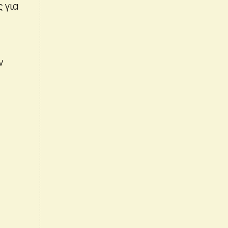
 για
ν