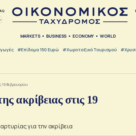
AQ
MARKETS
BUSINESS
ECONOMY
WORLD
γωγές
#Επίδομα 150 Ευρώ
#Χωροταξικό Τουρισμού
#Χρυσή
ις 19 Φεβρουαρίου
ς ακρίβειας στις 19
μαρτυρίας για την ακρίβεια