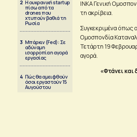
2
Η ουκρανική startup
ΙΝΚΑ Γενική Ομοσπον
πίσω από τα
τη ακρίβεια.
drones που
χτυπούν βαθιά τη
Ρωσία
Συγκεκριμένα όπως α
Ομοσπονδία Καταναλ
3
Μπάρκιν (Fed): Σε
Τετάρτη 19 Φεβρουαρ
αδύναμη
ισορροπία η αγορά
αγορά.
εργασίας
«Φτάνει και 
4
Πώς θα αμειφθούν
όσοι εργαστούν 15
Αυγούστου