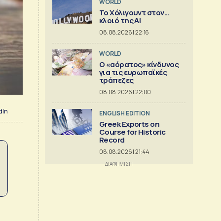
WORLD
Το Χόλιγουντ στον…
κλοιό της AI
08.08.2026 | 22:16
WORLD
Ο «αόρατος» κίνδυνος
για τις ευρωπαϊκές
τράπεζες
08.08.2026 | 22:00
dIn
ENGLISH EDITION
Greek Exports on
Course for Historic
Record
08.08.2026 | 21:44