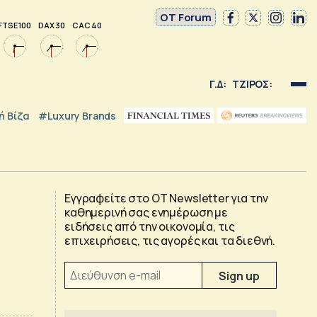
OT Forum
FTSE 100
DAX 30
CAC 40
Γ.Δ:
ΤΖΙΡΟΣ:
 Βίζα
#luxury Brands
Εγγραφείτε στο OT Newsletter για την
καθημερινή σας ενημέρωση με
ειδήσεις από την οικονομία, τις
επιχειρήσεις, τις αγορές και τα διεθνή.