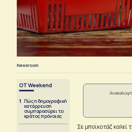
Newsroom
OT Weekend
Ανακαλύψτ
1
Πώς η δημογραφική
κατάρρευση
συμπαρασύρει το
κράτος πρόνοιας
Σε μποϊκοτάζ καλεί τ