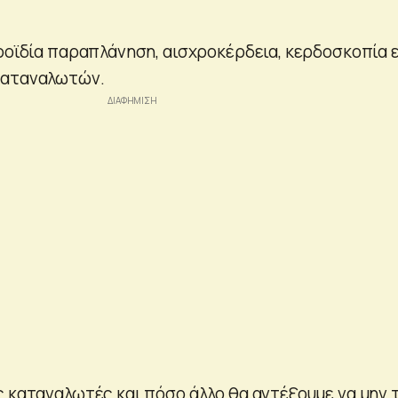
οροϊδία παραπλάνηση, αισχροκέρδεια, κερδοσκοπία ε
καταναλωτών.
ς καταναλωτές και πόσο άλλο θα αντέξουμε να μην 