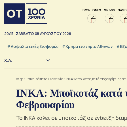
DOW JONES
SP 500
NASD
20:15
ΣΑΒΒΑΤΟ
08
ΑΥΓΟΥΣΤΟΥ
2026
#Ασφαλιστικές Εισφορές
#Χρηματιστήριο Αθηνών
#εξα
Χ.Α.
ot.gr
/
Επικαιρότητα
/
Κοινωνία
/
ΙΝΚΑ: Μποϊκοτάζ κατά της ακρίβειας στ
ΙΝΚΑ: Μποϊκοτάζ κατά τη
Φεβρουαρίου
To ΙΝΚΑ καλεί σε μποϊκοτάζ σε ένδειξη δια