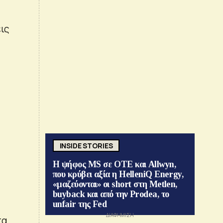
ις
INSIDE STORIES
Η ψήφος MS σε ΟΤΕ και Allwyn,
που κρύβει αξία η HelleniQ Energy,
«μαζεύονται» οι short στη Metlen,
buyback και από την Prodea, το
unfair της Fed
τα