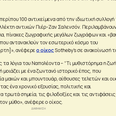
περίπου 100 αντικείμενα από την ιδιωτική συλλογή
λλέκτη αντικών Πιέρ-Ζαν Σαλενσόν. Περιλαμβάνου
α, πίνακες ζωγραφικής μεγάλων ζωγράφων και «βα
που αντανακλούν τον εσωτερικό κόσμο του
ρτη]», ανέφερε
ο οίκος
Sotheby’s σε ανακοίνωσή τ
 τα λόγια του Ναπολέοντα – “Τι μυθιστόρημα η ζω
γή μοιάζει με ένα ζωντανό ιστορικό έπος, που
ία μαχών και μπουντουάρ, αίθουσες τελετών και οι
ας ένα χρονικό εξουσίας, πολιτικής και
α τρωτά σημεία, τις φιλοδοξίες και τις αντιφάσεις
ον μύθο», ανέφερε ο οίκος.