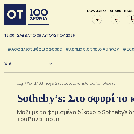
DOW JONES
SP 500
NASD
12:00
ΣΑΒΒΑΤΟ
08
ΑΥΓΟΥΣΤΟΥ
2026
#Ασφαλιστικές Εισφορές
#Χρηματιστήριο Αθηνών
#εξα
Χ.Α.
ot.gr
/
World
/
Sotheby’s: Στο σφυρί το καπέλο του Ναπολέοντα
Sotheby’s: Στο σφυρί το
Μαζί με το φημισμένο δίκοχο ο Sotheby's 
του Βοναπάρτη