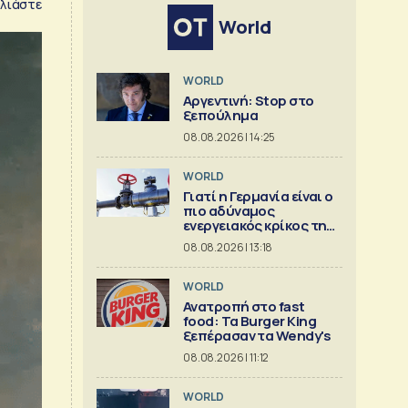
λιάστε
World
WORLD
Αργεντινή: Stop στο
ξεπούλημα
08.08.2026 | 14:25
WORLD
Γιατί η Γερμανία είναι ο
πιο αδύναμος
ενεργειακός κρίκος της
Ευρώπης
08.08.2026 | 13:18
WORLD
Ανατροπή στο fast
food: Τα Burger King
ξεπέρασαν τα Wendy's
08.08.2026 | 11:12
WORLD