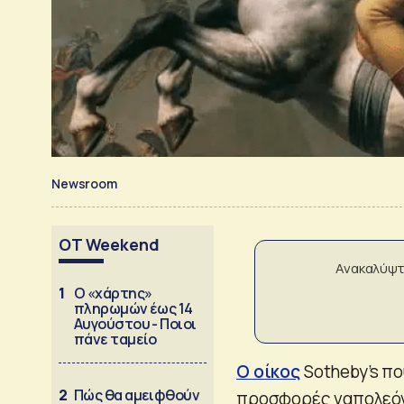
Newsroom
OT Weekend
Ανακαλύψτ
1
Ο «χάρτης»
πληρωμών έως 14
Αυγούστου - Ποιοι
πάνε ταμείο
Ο οίκος
Sotheby’s πο
2
Πώς θα αμειφθούν
προσφορές ναπολεόντ