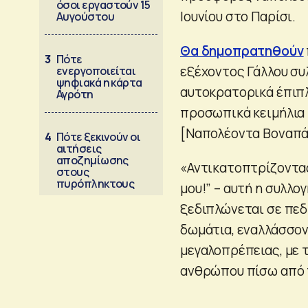
όσοι εργαστούν 15
Ιουνίου στο Παρίσι.
Αυγούστου
Θα δημοπρατηθούν
3
Πότε
εξέχοντος Γάλλου συ
ενεργοποιείται
ψηφιακά η κάρτα
αυτοκρατορικά έπιπλ
Αγρότη
προσωπικά κειμήλια 
[Ναπολέοντα Βοναπά
4
Πότε ξεκινούν οι
αιτήσεις
αποζημίωσης
«Αντικατοπτρίζοντας
στους
πυρόπληκτους
μου!” – αυτή η συλλο
ξεδιπλώνεται σε πεδ
δωμάτια, εναλλάσσοντ
μεγαλοπρέπειας, με τ
ανθρώπου πίσω από τ