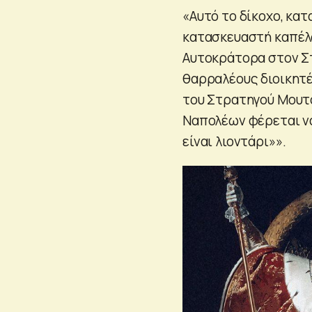
«Αυτό το δίκοχο, κα
κατασκευαστή καπέλ
Αυτοκράτορα στον Στ
θαρραλέους διοικητέ
του Στρατηγού Μουτό
Ναπολέων φέρεται να 
είναι λιοντάρι»».