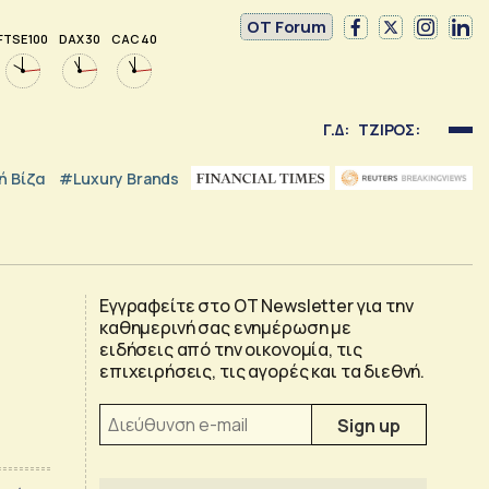
OT Forum
FTSE 100
DAX 30
CAC 40
Γ.Δ:
ΤΖΙΡΟΣ:
 Βίζα
#luxury Brands
Εγγραφείτε στο OT Newsletter για την
καθημερινή σας ενημέρωση με
ειδήσεις από την οικονομία, τις
επιχειρήσεις, τις αγορές και τα διεθνή.