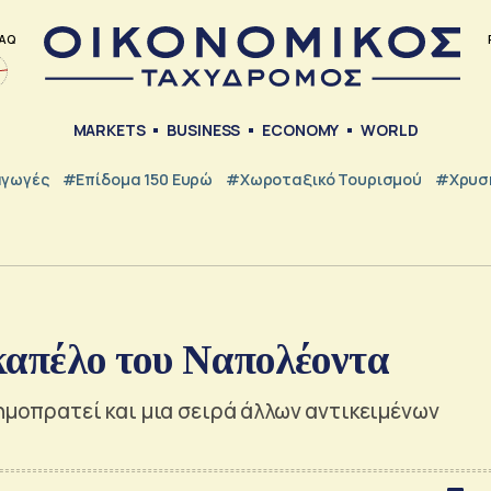
AQ
MARKETS
BUSINESS
ECONOMY
WORLD
γωγές
#Επίδομα 150 Ευρώ
#Χωροταξικό Τουρισμού
#Χρυσή
 καπέλο του Ναπολέοντα
δημοπρατεί και μια σειρά άλλων αντικειμένων