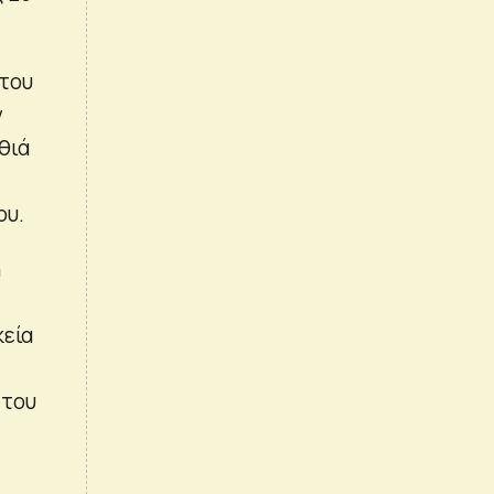
 του
ν
θιά
ου.
ή
κεία
 του