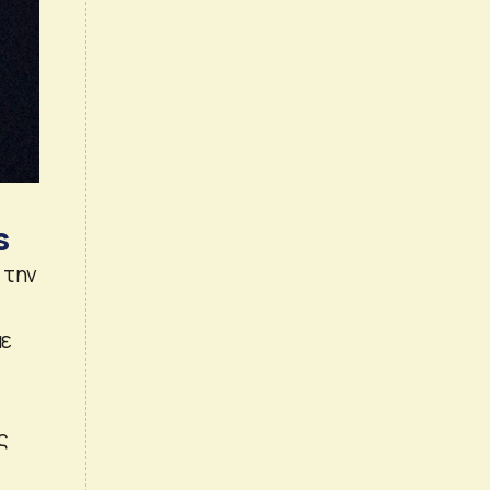
s
 την
με
ς