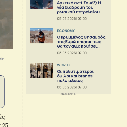
Αρκτική αντί Σουέζ: Η
νέα διαδρομή του
ρωσικού πετρελαίου
[Γράφημα]
08.08.2026 | 07:00
ECONOMY
Ο κρυμμένος θησαυρός
της Ευρώπης και πώς
θα τον αξιοποιήσει
[γράφημα]
08.08.2026 | 07:00
dIn
WORLD
Οι πολυτιμότεροι
όμιλοι και brands
πολυτελείας
08.08.2026 | 07:00
ές
ς 25