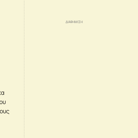
χα
ου
μους