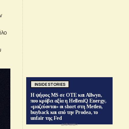
ν
όλο
υ
INSIDE STORIES
Η ψήφος MS σε ΟΤΕ και Allwyn,
που κρύβει αξία η HelleniQ Energy,
«μαζεύονται» οι short στη Metlen,
buyback και από την Prodea, το
unfair της Fed