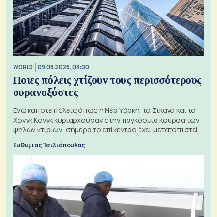
WORLD
09.08.2026, 08:00
Ποιες πόλεις χτίζουν τους περισσότερους
ουρανοξύστες
Ενώ κάποτε πόλεις όπως η Νέα Υόρκη, το Σικάγο και το
Χονγκ Κονγκ κυριαρχούσαν στην παγκόσμια κούρσα των
ψηλών κτιρίων, σήμερα το επίκεντρο έχει μετατοπιστεί
προς την Ασία
Ευθύμιος Τσιλιόπουλος