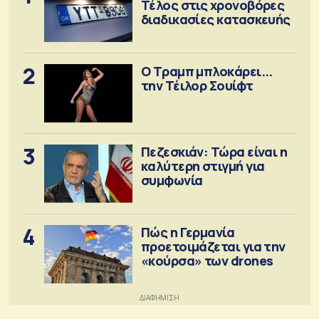
Τέλος στις χρονοβόρες
διαδικασίες κατασκευής
2
Ο Τραμπ μπλοκάρει...
την Τέιλορ Σουίφτ
3
Πεζεσκιάν: Τώρα είναι η
καλύτερη στιγμή για
συμφωνία
4
Πώς η Γερμανία
προετοιμάζεται για την
«κούρσα» των drones