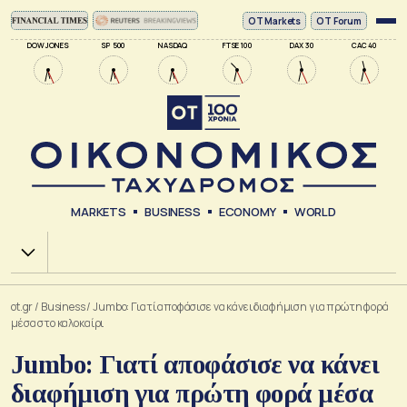
ΟΤ Markets
OT Forum
DOW JONES
SP 500
NASDAQ
FTSE 100
DAX 30
CAC 40
MARKETS
BUSINESS
ECONOMY
WORLD
Χ.Α.
ot.gr
/
Business
/
Jumbo: Γιατί αποφάσισε να κάνει διαφήμιση για πρώτη φορά
μέσα στο καλοκαίρι
Jumbo: Γιατί αποφάσισε να κάνει
διαφήμιση για πρώτη φορά μέσα