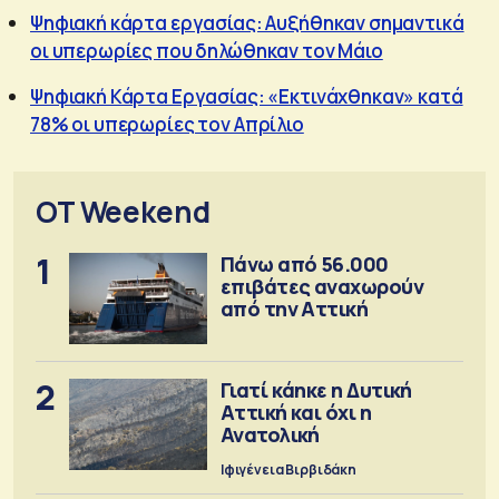
Ψηφιακή κάρτα εργασίας: Αυξήθηκαν σημαντικά
οι υπερωρίες που δηλώθηκαν τον Μάιο
Ψηφιακή Κάρτα Εργασίας: «Εκτινάχθηκαν» κατά
78% οι υπερωρίες τον Απρίλιο
OT Weekend
1
Πάνω από 56.000
επιβάτες αναχωρούν
από την Αττική
2
Γιατί κάηκε η Δυτική
Αττική και όχι η
Ανατολική
Ιφιγένεια Βιρβιδάκη