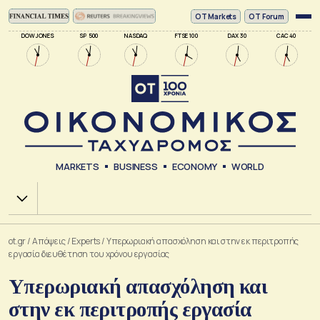
ΟΤ Markets
OT Forum
DOW JONES
SP 500
NASDAQ
FTSE 100
DAX 30
CAC 40
MARKETS
BUSINESS
ECONOMY
WORLD
Χ.Α.
ot.gr
/
Απόψεις
/
Experts
/
Υπερωριακή απασχόληση και στην εκ περιτροπής
εργασία διευθέτηση του χρόνου εργασίας
Υπερωριακή απασχόληση και
στην εκ περιτροπής εργασία