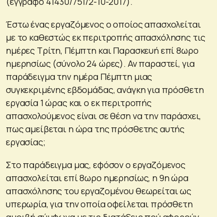
(έγγραφο 41430/751/2-10-2017).
Έστω ένας εργαζόμενος ο οποίος απασχολείται
με το καθεστώς εκ περιτροπής απασχόλησης τις
ημέρες Τρίτη, Πέμπτη και Παρασκευή επί 8ωρο
ημερησίως (σύνολο 24 ώρες). Αν παραστεί, για
παράδειγμα την ημέρα Πέμπτη μιας
συγκεκριμένης εβδομάδας, ανάγκη για πρόσθετη
εργασία 1 ώρας και ο εκ περιτροπής
απασχολούμενος είναι σε θέση να την παράσχει,
πως αμείβεται η ώρα της πρόσθετης αυτής
εργασίας;
Στο παράδειγμα μας, εφόσον ο εργαζόμενος
απασχολείται επί 8ωρο ημερησίως, η 9η ώρα
απασχόλησης του εργαζομένου θεωρείται ως
υπερωρία, για την οποία οφείλεται πρόσθετη
αμοιβή σύμφωνα με τις διατάξεις πού αφορούν