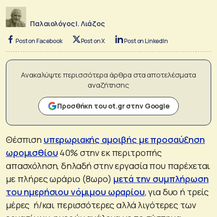
Παλαιολόγος Ι. Λιάζος
Post on Facebook
Post on X
Post on LinkedIn
Ανακαλύψτε περισσότερα άρθρα στα αποτελέσματα
αναζήτησης
Προσθήκη του ot.gr στην Google
Θέσπιση
υπερωριακής αμοιβής με προσαύξηση
ωρομισθίου
40% στην εκ περιτροπής
απασχόληση, δηλαδή στην εργασία που παρέχεται
με πλήρες ωράριο (8ωρο)
μετά την συμπλήρωση
του ημερήσιου νόμιμου ωραρίου
, για δυο ή τρείς
μέρες ή/και περισσότερες αλλά λιγότερες των