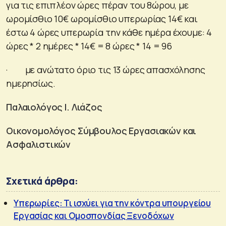
για τις επιπλέον ώρες πέραν του 8ώρου, με
ωρομίσθιο 10€ ωρομίσθιο υπερωρίας 14€ και
έστω 4 ώρες υπερωρία την κάθε ημέρα έχουμε: 4
ώρες * 2 ημέρες * 14€ = 8 ώρες * 14 = 96
· με ανώτατο όριο τις 13 ώρες απασχόλησης
ημερησίως.
Παλαιολόγος Ι. Λιάζος
Οικονομολόγος Σύμβουλος Εργασιακών και
Ασφαλιστικών
Σχετικά άρθρα:
Υπερωρίες: Τι ισχύει για την κόντρα υπουργείου
Εργασίας και Ομοσπονδίας Ξενοδόχων