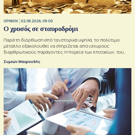
OPINION
02.08.2026, 08:00
O χρυσός σε σταυροδρόμι
Παρά τη διόρθωση από τα ιστορικά υψηλά, το πολύτιμο
μέταλλο εξακολουθεί να στηρίζεται από ισχυρούς
διαρθρωτικούς παράγοντες. Η πορεία των επιτοκίων, του
δολαρίου και της γεωπολιτικής αβεβαιότητας θα
Συμεών Μαυρουδής
καθορίσουν αν οι προϋποθέσεις για περαιτέρω άνοδο της
τιμής του παραμένουν ισχυρές