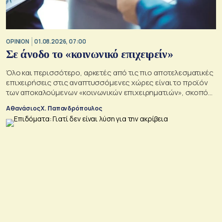
OPINION
01.08.2026, 07:00
Σε άνοδο το «κοινωνικό επιχειρείν»
Όλο και περισσότερο, αρκετές από τις πιο αποτελεσματικές
επιχειρήσεις στις αναπτυσσόμενες χώρες είναι το προϊόν
των αποκαλούμενων «κοινωνικών επιχειρηματιών», σκοπός
των οποίων είναι να αλλάξουν τον κόσμο προς το καλύτερο
Αθανάσιος Χ. Παπανδρόπουλος
σε μια εποχή σοβαρών διαρθρωτικών μετασχηματισμών και
συνακόλουθης αβεβαιότητας