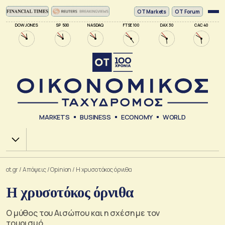
ΟΤ Markets
OT Forum
DOW JONES
SP 500
NASDAQ
FTSE 100
DAX 30
CAC 40
MARKETS
BUSINESS
ECONOMY
WORLD
Χ.Α.
ot.gr
/
Απόψεις
/
Opinion
/
Η χρυσοτόκος όρνιθα
Η χρυσοτόκος όρνιθα
Ο μύθος του Αισώπου και η σχέση με τον
τουρισμό