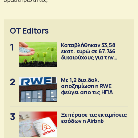
OT Editors
1
Καταβλήθηκαν 33,58
εκατ. ευρώ σε 67.746
δικαιούχους για την
αγορά λιπασμάτων
2
Με 1,2 δισ.δολ.
αποζημίωση η RWE
φεύγει απο τις ΗΠΑ
3
Ξεπέρασε τις εκτιμήσεις
εσόδων η Airbnb