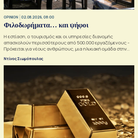
OPINION
02.08.2026, 08:00
Φιλοδωρήματα… και ψήφοι
Η εστίαση, ο τουρισμός και οι υπηρεσίες διανομής
απασχολούν περισσότερους από 500.000 εργαζόμενους -
Πρόκειται για νέους ανθρώπους, μια ηλικιακή ομάδα στην
οποία κάθε κυβέρνηση θα ήθελε να αυξήσει την επιρροή της
Ντίνος Σιωμόπουλος