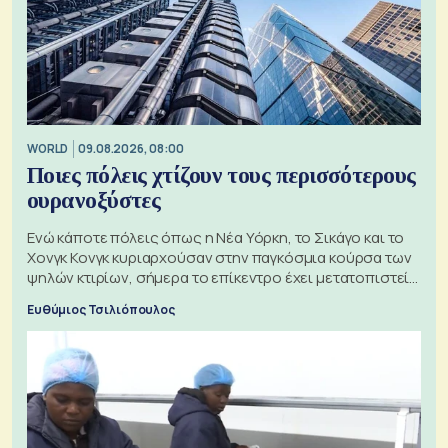
WORLD
09.08.2026, 08:00
Ποιες πόλεις χτίζουν τους περισσότερους
ουρανοξύστες
Ενώ κάποτε πόλεις όπως η Νέα Υόρκη, το Σικάγο και το
Χονγκ Κονγκ κυριαρχούσαν στην παγκόσμια κούρσα των
ψηλών κτιρίων, σήμερα το επίκεντρο έχει μετατοπιστεί
προς την Ασία
Ευθύμιος Τσιλιόπουλος