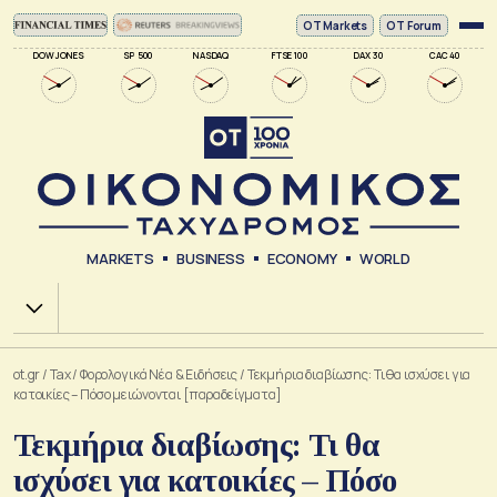
ΟΤ Markets
OT Forum
DOW JONES
SP 500
NASDAQ
FTSE 100
DAX 30
CAC 40
MARKETS
BUSINESS
ECONOMY
WORLD
Χ.Α.
ot.gr
/
Tax
/
Φορολογικά Νέα & Eιδήσεις
/
Τεκμήρια διαβίωσης: Τι θα ισχύσει για
κατοικίες – Πόσο μειώνονται [παραδείγματα]
Τεκμήρια διαβίωσης: Τι θα
ισχύσει για κατοικίες – Πόσο