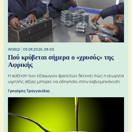
WORLD
09.08.2026, 08:00
Πού κρύβεται σήμερα ο «χρυσός» της
Αφρικής
Η αύξηση των εξαγωγών φρούτων δείχνει πώς η γεωργία
υψηλής αξίας μπορεί να οδηγήσει στην εκβιομηχάνιση
Γρηγόρης Τραγγανίδας