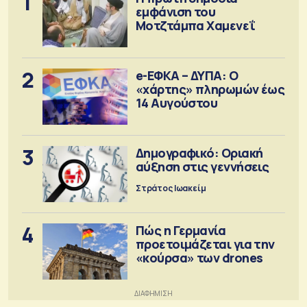
1
εμφάνιση του
Μοτζτάμπα Χαμενεΐ
2
e-ΕΦΚΑ – ΔΥΠΑ: Ο
«χάρτης» πληρωμών έως
14 Αυγούστου
3
Δημογραφικό: Οριακή
αύξηση στις γεννήσεις
Στράτος Ιωακείμ
4
Πώς η Γερμανία
προετοιμάζεται για την
«κούρσα» των drones