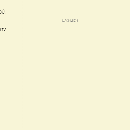
ού,
την