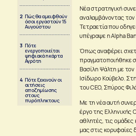
Νέα στρατηγική συνε
2
Πώς θα αμειφθούν
αναλαμβάνοντας τον 
όσοι εργαστούν 15
Τετραετία που οδηγε
Αυγούστου
υπέγραψε η Alpha Ban
3
Πότε
Όπως αναφέρει σχετ
ενεργοποιείται
ψηφιακά η κάρτα
πραγματοποιήθηκε στ
Αγρότη
Βασίλη Ψάλτη με τον
Ισίδωρο Κούβελο. Στ
4
Πότε ξεκινούν οι
αιτήσεις
του CEO, Σπύρος Φιλ
αποζημίωσης
στους
πυρόπληκτους
Με τη νέα αυτή συνερ
έργο της Ελληνικής 
αθλητές, τις ομάδες
μας στις κορυφαίες 