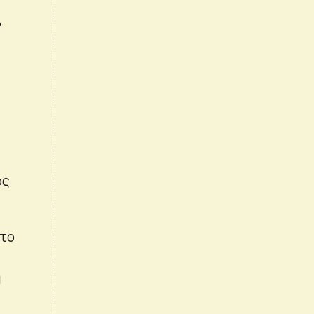
,
ος
 το
α