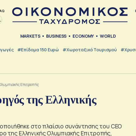
AQ
MARKETS
BUSINESS
ECONOMY
WORLD
γωγές
#Επίδομα 150 Ευρώ
#Χωροταξικό Τουρισμού
#Χρυσή
ς Ολυμπιακής Επιτροπής
ηγός της Ελληνικής
οποιήθηκε στο πλαίσιο συνάντησης του CEO
δρο της Ελληνικής Ολυμπιακής Επιτροπής,