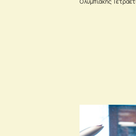
Ολυμπιακής Τετραετία