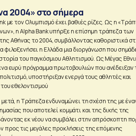
να 2004» στο σήμερα
nk με τον Ολυμπισμό έχει βαθιές ρίζες. Ως η «Τρά
ων», η Αlpha Bank υπήρξε η επίσημη τράπεζα των
ης Αθήνας το 2004, συμβάλλοντας καθοριστικά σ
α φιλοξενήσει η Ελλάδα μια διοργάνωση που σημάδ
ιστορία του παγκόσμιου Αθλητισμού. Ως Μέγας Εθν
ένα ευρύ πρόγραμμα πρωτοβουλιών που ανέδειξαν 
 πολιτισμό, υποστήριξαν ενεργά τους αθλητές και
 του εθελοντισμού
 μετά, η Τράπεζα ενδυναμώνει τη σχέση της με ένα
ημασίας που αποτελεί κομμάτι και της δικής της
άνοντας εκ νέου να συμβάλει στην απρόσκοπτη πο
ν προς τις μεγάλες προκλήσεις της επόμενης