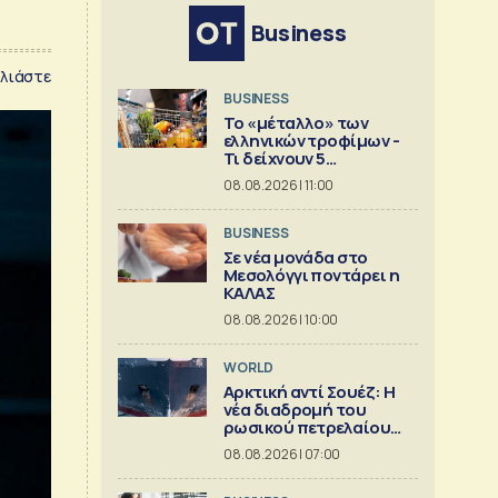
Business
λιάστε
BUSINESS
Το «μέταλλο» των
ελληνικών τροφίμων -
Τι δείχνουν 5
ισολογισμοί
08.08.2026 | 11:00
BUSINESS
Σε νέα μονάδα στο
Μεσολόγγι ποντάρει η
ΚΑΛΑΣ
08.08.2026 | 10:00
WORLD
Αρκτική αντί Σουέζ: Η
νέα διαδρομή του
ρωσικού πετρελαίου
[Γράφημα]
08.08.2026 | 07:00