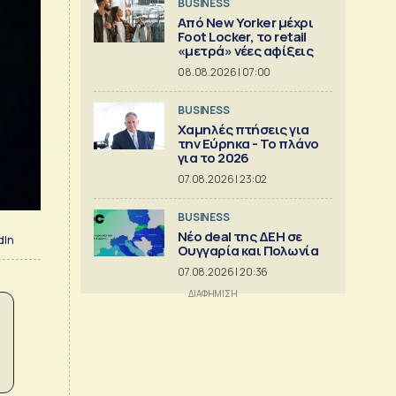
BUSINESS
Από New Yorker μέχρι
Foot Locker, το retail
«μετρά» νέες αφίξεις
08.08.2026 | 07:00
BUSINESS
Χαμηλές πτήσεις για
την Εύρηκα - Το πλάνο
για το 2026
07.08.2026 | 23:02
BUSINESS
Νέο deal της ΔΕΗ σε
dIn
Ουγγαρία και Πολωνία
07.08.2026 | 20:36