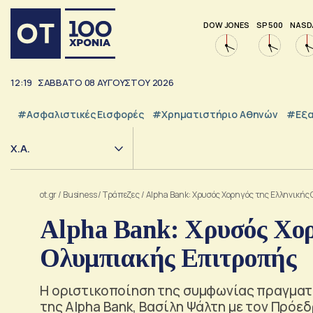
DOW JONES
SP 500
NASD
12:19
ΣΑΒΒΑΤΟ
08
ΑΥΓΟΥΣΤΟΥ
2026
#Ασφαλιστικές Εισφορές
#Χρηματιστήριο Αθηνών
#εξα
Χ.Α.
ot.gr
/
Business
/
Τράπεζες
/
Alpha Bank: Χρυσός Χορηγός της Ελληνική
Alpha Bank: Χρυσός Χορ
Ολυμπιακής Επιτροπής
H οριστικοποίηση της συμφωνίας πραγματ
της Αlpha Bank, Βασίλη Ψάλτη με τον Πρόε