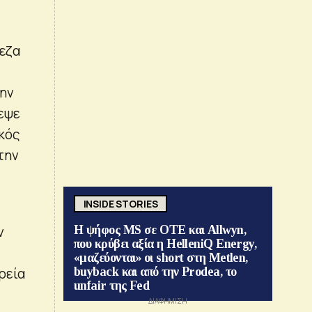
πεζα
την
εψε
ικός
την
INSIDE STORIES
ν
Η ψήφος MS σε ΟΤΕ και Allwyn,
που κρύβει αξία η HelleniQ Energy,
«μαζεύονται» οι short στη Metlen,
ρεία
buyback και από την Prodea, το
unfair της Fed