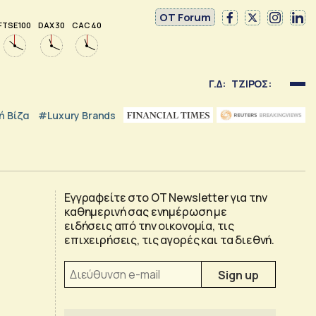
OT Forum
FTSE 100
DAX 30
CAC 40
Γ.Δ:
ΤΖΙΡΟΣ:
 Βίζα
#luxury Brands
Εγγραφείτε στο OT Newsletter για την
καθημερινή σας ενημέρωση με
ειδήσεις από την οικονομία, τις
επιχειρήσεις, τις αγορές και τα διεθνή.