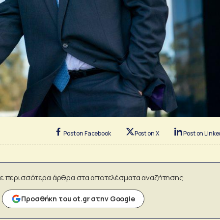
Post on Facebook
Post on X
Post on Linke
ε περισσότερα άρθρα στα αποτελέσματα αναζήτησης
Προσθήκη του ot.gr στην Google