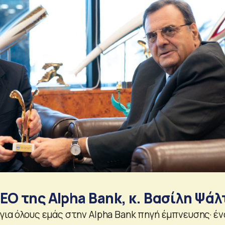
EO της Αlpha Bank, κ. Βασίλη Ψάλ
για όλους εμάς στην Αlpha Bank πηγή έμπνευσης· έν