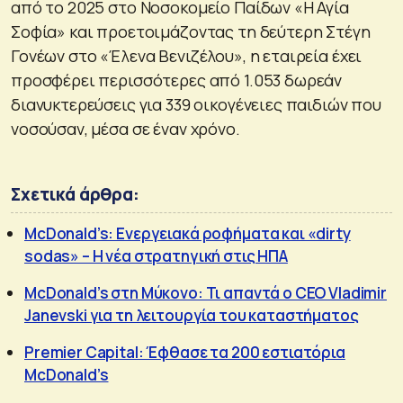
από το 2025 στο Νοσοκομείο Παίδων «Η Αγία
Σοφία» και προετοιμάζοντας τη δεύτερη Στέγη
Γονέων στο «Έλενα Βενιζέλου», η εταιρεία έχει
προσφέρει περισσότερες από 1.053 δωρεάν
διανυκτερεύσεις για 339 οικογένειες παιδιών που
νοσούσαν, μέσα σε έναν χρόνο.
Σχετικά άρθρα:
McDonald’s: Ενεργειακά ροφήματα και «dirty
sodas» – H νέα στρατηγική στις ΗΠΑ
McDonald’s στη Μύκονο: Τι απαντά ο CEO Vladimir
Janevski για τη λειτουργία του καταστήματος
Premier Capital: Έφθασε τα 200 εστιατόρια
McDonald’s