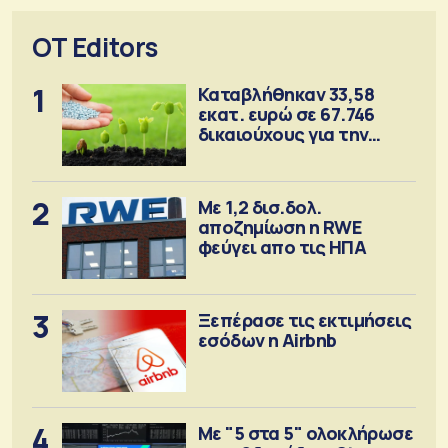
OT Editors
1
Καταβλήθηκαν 33,58
εκατ. ευρώ σε 67.746
δικαιούχους για την
αγορά λιπασμάτων
2
Με 1,2 δισ.δολ.
αποζημίωση η RWE
φεύγει απο τις ΗΠΑ
3
Ξεπέρασε τις εκτιμήσεις
εσόδων η Airbnb
4
Με "5 στα 5" ολοκλήρωσε