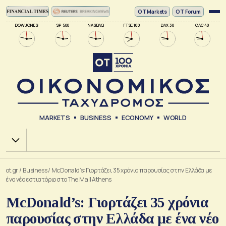
ΟΤ Markets
OT Forum
DOW JONES
SP 500
NASDAQ
FTSE 100
DAX 30
CAC 40
MARKETS
BUSINESS
ECONOMY
WORLD
Χ.Α.
ot.gr
/
Business
/
McDonald’s: Γιορτάζει 35 χρόνια παρουσίας στην Ελλάδα με
ένα νέο εστιατόριο στο The Mall Athens
McDonald’s: Γιορτάζει 35 χρόνια
παρουσίας στην Ελλάδα με ένα νέο