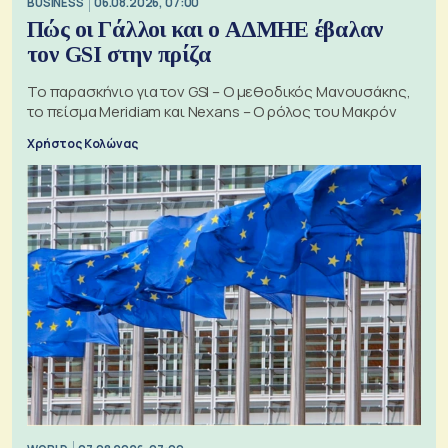
BUSINESS
06.08.2026, 07:00
Πώς οι Γάλλοι και ο ΑΔΜΗΕ έβαλαν
τον GSI στην πρίζα
Το παρασκήνιο για τον GSI – Ο μεθοδικός Μανουσάκης,
το πείσμα Meridiam και Nexans – Ο ρόλος του Μακρόν
Χρήστος Κολώνας