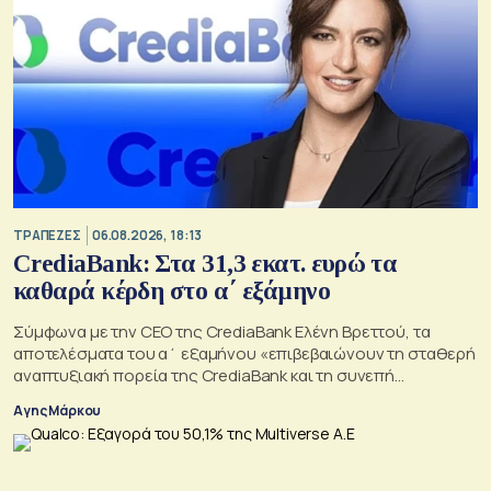
ΤΡΑΠΕΖΕΣ
06.08.2026, 18:13
CrediaBank: Στα 31,3 εκατ. ευρώ τα
καθαρά κέρδη στο α΄ εξάμηνο
Σύμφωνα με την CEO της CrediaBank Ελένη Βρεττού, τα
αποτελέσματα του α΄ εξαμήνου «επιβεβαιώνουν τη σταθερή
αναπτυξιακή πορεία της CrediaBank και τη συνεπή
υλοποίηση της στρατηγικής μας»
Αγης Μάρκου