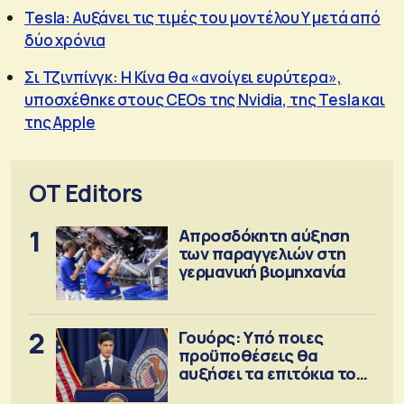
Tesla: Αυξάνει τις τιμές του μοντέλου Y μετά από
δύο χρόνια
Σι Τζινπίνγκ: Η Κίνα θα «ανοίγει ευρύτερα»,
υποσχέθηκε στους CEOs της Nvidia, της Tesla και
της Apple
OT Editors
1
Απροσδόκητη αύξηση
των παραγγελιών στη
γερμανική βιομηχανία
2
Γουόρς: Υπό ποιες
προϋποθέσεις θα
αυξήσει τα επιτόκια τον
Σεπτέμβριο