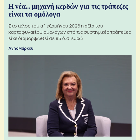
Η νέα... μηχανή κερδών για τις τράπεζες
είναι τα ομόλογα
Στο τέλος του α΄ εξαμήνου 2026 η αξία του
χαρτοφυλακίου ομολόγων από τις συστημικές τράπεζες
είχε διαμορφωθεί σε 95 δισ. ευρώ
Αγης Μάρκου