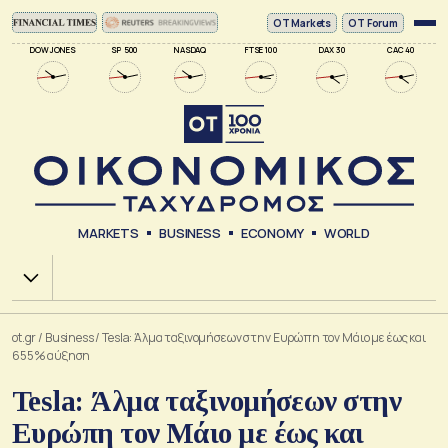
ΟΤ Markets
OT Forum
DOW JONES
SP 500
NASDAQ
FTSE 100
DAX 30
CAC 40
MARKETS
BUSINESS
ECONOMY
WORLD
Χ.Α.
ot.gr
/
Business
/
Tesla: Άλμα ταξινομήσεων στην Ευρώπη τον Μάιο με έως και
655% αύξηση
Tesla: Άλμα ταξινομήσεων στην
Ευρώπη τον Μάιο με έως και