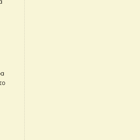
α
ρα
το