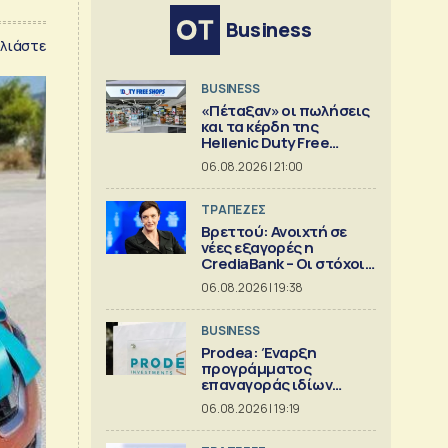
Business
λιάστε
BUSINESS
«Πέταξαν» οι πωλήσεις
και τα κέρδη της
Hellenic Duty Free
Shops
06.08.2026 | 21:00
ΤΡΑΠΕΖΕΣ
Βρεττού: Ανοιχτή σε
νέες εξαγορές η
CrediaBank – Οι στόχοι
για το 2026
06.08.2026 | 19:38
BUSINESS
Prodea: Έναρξη
προγράμματος
επαναγοράς ιδίων
μετοχών
06.08.2026 | 19:19