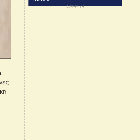
ό
ή
ενες
ική