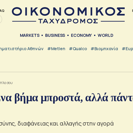
AQ
MARKETS
BUSINESS
ECONOMY
WORLD
ηματιστήριο Αθηνών
#metlen
#Qualco
#Βιομηχανία
#Ευ
ίπλα σου
Ένα βήμα μπροστά, αλλά πάν
σύνης, διαφάνειας και αλλαγής στην αγορά