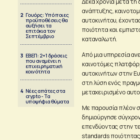
Δέκα χρόνια μετά τη 
ανάπτυξης, καινοτομ
2
Γουόρς: Υπό ποιες
αυτοκινήτου, έχοντα
προϋποθέσεις θα
αυξήσει τα
ποιότητα και εμπιστο
επιτόκια τον
Σεπτέμβριο
καταναλωτή.
Από μια υπηρεσία ανε
3
ΕΒΕΠ: 2+1 δράσεις
που αναμένει η
καινοτόμες πλατφόρμ
επιχειρηματική
κοινότητα
αυτοκινήτων στην Ε
στη λύση ενός πραγμ
4
Νέες απάτες στα
μεταχειρισμένο αυτο
crypto - Τα
υποψήφια θύματα
Με παρουσία πλέον σε
δημιούργησε σύγχρον
επενδύοντας στην τεχ
standards ποιότητας 