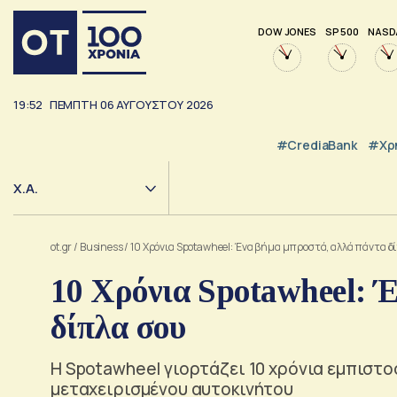
DOW JONES
SP 500
NASD
19:52
ΠΕΜΠΤΗ
06
ΑΥΓΟΥΣΤΟΥ
2026
#CrediaBank
#Χρ
Χ.Α.
ot.gr
/
Business
/
10 Χρόνια Spotawheel: Ένα βήμα μπροστά, αλλά πάντα δ
10 Χρόνια Spotawheel: 
δίπλα σου
Η Spotawheel γιορτάζει 10 χρόνια εμπιστο
μεταχειρισμένου αυτοκινήτου