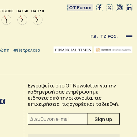
OT Forum
FTSE 100
DAX 30
CAC 40
Γ.Δ:
ΤΖΙΡΟΣ:
ρώπη
#Πετρέλαιο
Εγγραφείτε στο OT Newsletter για την
καθημερινή σας ενημέρωση με
τα
ειδήσεις από την οικονομία, τις
επιχειρήσεις, τις αγορές και τα διεθνή.