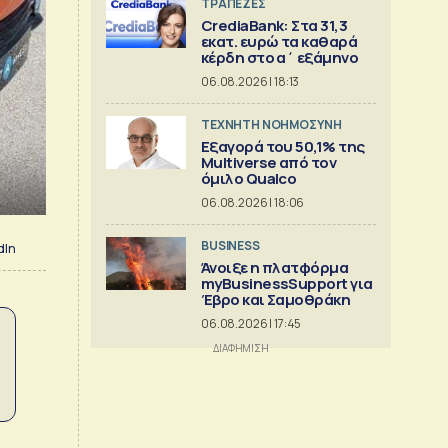
ΤΡΑΠΕΖΕΣ
CrediaBank: Στα 31,3
εκατ. ευρώ τα καθαρά
κέρδη στο α΄ εξάμηνο
06.08.2026 | 18:13
TΕΧΝΗΤΗ ΝΟΗΜΟΣΥΝΗ
Εξαγορά του 50,1% της
Multiverse από τον
όμιλο Qualco
06.08.2026 | 18:06
BUSINESS
dIn
Άνοιξε η πλατφόρμα
myBusinessSupport για
Έβρο και Σαμοθράκη
06.08.2026 | 17:45