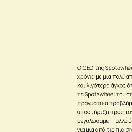
Ο CEO της Spotawhee
χρόνια με μια πολύ α
και λιγότερο άγχος ό
τη Spotawheel του σ
πραγματικά προβλήμα
υποστήριξη προς τον
μεγαλώσαμε — αλλά ό
για μια από τις πιο 