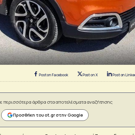
Post on Facebook
Post on X
Post on Linke
ε περισσότερα άρθρα στα αποτελέσματα αναζήτησης
Προσθήκη του ot.gr στην Google