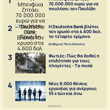
1
70.000.000 ευρώ για να
πουλήσει τον Παυλίδη
2
Η Deutsche Bank βλέπει
τον χρυσό στα 4.600 δολ.
το τέταρτο τρίμηνο
Ευθύμιος Τσιλιόπουλος
3
Φωτιές: Πώς θα δοθεί η
επιδότηση για τους
πληγέντες - Τα ποσά
4
Νέες 8.000 θέσεις
εργασίας για ανέργους
55 ετών και άνω