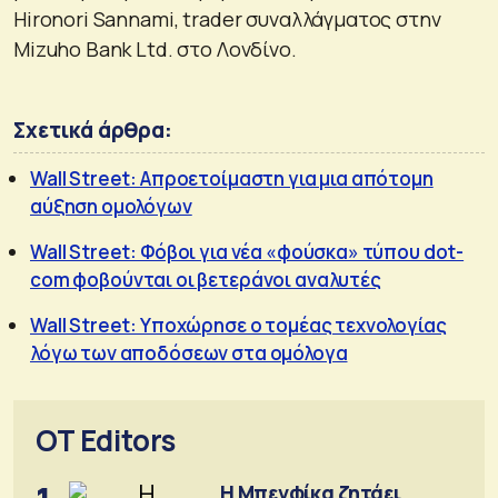
Hironori Sannami, trader συναλλάγματος στην
Mizuho Bank Ltd. στο Λονδίνο.
Σχετικά άρθρα:
Wall Street: Απροετοίμαστη για μια απότομη
αύξηση ομολόγων
Wall Street: Φόβοι για νέα «φούσκα» τύπου dot-
com φοβούνται οι βετεράνοι αναλυτές
Wall Street: Yποχώρησε ο τομέας τεχνολογίας
λόγω των αποδόσεων στα ομόλογα
OT Editors
Η Μπενφίκα ζητάει