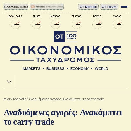
ΟΤ Markets
OT Forum
DOW JONES
SP 500
NASDAQ
FTSE 100
DAX 30
CAC 40
MARKETS
BUSINESS
ECONOMY
WORLD
Χ.Α.
ot.gr
/
Markets
/
Αναδυόμενες αγορές: Ανακάμπτει το carry trade
Αναδυόμενες αγορές: Ανακάμπτει
το carry trade