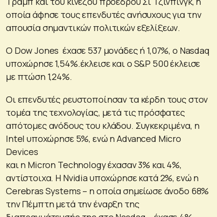
Τραμπ και του κινέζου προέδρου Σι Τζινπίνγκ, η
οποία άφησε τους επενδυτές ανήσυχους για την
απουσία σημαντικών πολιτικών εξελίξεων.
Ο Dow Jones έχασε 537 μονάδες ή 1,07%, ο Nasdaq
υποχώρησε 1,54%.έκλεισε και ο S&P 500 έκλεισε
με πτώση 1,24%.
Οι επενδυτές ρευστοποίησαν τα κέρδη τους στον
τομέα της τεχνολογίας, μετά τις πρόσφατες
απότομες ανόδους του κλάδου. Συγκεκριμένα, η
Intel υποχώρησε 5%, ενώ η Advanced Micro
Devices
και η Micron Technology έχασαν 3% και 4%,
αντίστοιχα. Η Nvidia υποχώρησε κατά 2%, ενώ η
Cerebras Systems – η οποία σημείωσε άνοδο 68%
την Πέμπτη μετά την έναρξη της
διαπραγμάτευσής της στο Nasdaq – έχασε 4%.