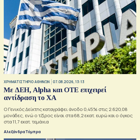
XΡΗΜΑΤΙΣΤΗΡΙΟ ΑΘΗΝΩΝ
07.08.2026, 13:13
Με ΔΕΗ, Alpha και ΟΤΕ επιχειρεί
αντίδραση το ΧΑ
Ο Γενικός Δείκτης καταγράφει άνοδο 0,45% στις 2.620,08
μονάδες, ενώ ο τζίρος είναι στα 68,2 εκατ. ευρώ και ο όγκος
στα 11,7 εκατ. τεμάχια
Αλεξάνδρα Τόμπρα