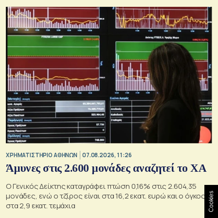
XΡΗΜΑΤΙΣΤΗΡΙΟ ΑΘΗΝΩΝ
07.08.2026, 11:26
Άμυνες στις 2.600 μονάδες αναζητεί το ΧΑ
Ο Γενικός Δείκτης καταγράφει πτώση 0,16% στις 2.604,35
μονάδες, ενώ ο τζίρος είναι στα 16,2 εκατ. ευρώ και ο όγκος
Cookies
στα 2,9 εκατ. τεμάχια