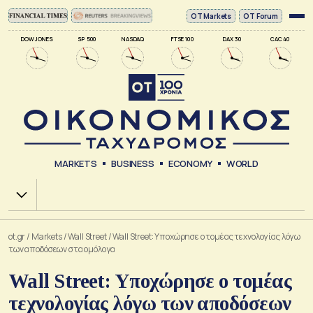
ΟΤ Markets
OT Forum
DOW JONES
SP 500
NASDAQ
FTSE 100
DAX 30
CAC 40
MARKETS
BUSINESS
ECONOMY
WORLD
Χ.Α.
ot.gr
/
Markets
/
Wall Street
/
Wall Street: Yποχώρησε ο τομέας τεχνολογίας λόγω
των αποδόσεων στα ομόλογα
Wall Street: Yποχώρησε ο τομέας
τεχνολογίας λόγω των αποδόσεων