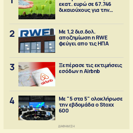
εκατ. ευρώ σε 67.746
δικαιούχους για την
αγορά λιπασμάτων
2
Με 1,2 δισ.δολ.
αποζημίωση η RWE
φεύγει απο τις ΗΠΑ
3
Ξεπέρασε τις εκτιμήσεις
εσόδων η Airbnb
4
Με "5 στα 5" ολοκλήρωσε
την εβδομάδα ο Stoxx
600