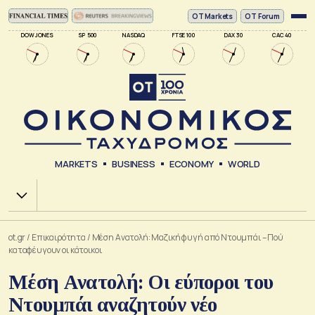
ΟΤ Markets
OT Forum
DOW JONES
SP 500
NASDAQ
FTSE 100
DAX 30
CAC 40
MARKETS
BUSINESS
ECONOMY
WORLD
Χ.Α.
ot.gr
/
Επικαιρότητα
/
Μέση Ανατολή: Μαζική φυγή από Ντουμπάι – Πού
καταφέυγουν οι κάτοικοι
Μέση Ανατολή: Οι εύποροι του
Ντουμπάι αναζητούν νέο