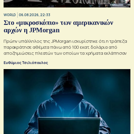
WORLD
06.08.2026, 22:33
Στο «μικροσκόπιο» των αμερικανικών
αρχών η JPMorgan
Πρώην υπάλληλος της JPMorgan ισχυρίστηκε ότι η τράπεζα
παρακράτησε αθέμιτα πάνω από 100 εκατ. δολάρια από
αποζημιώσεις πλεατών των οποίων τα χρήματα εκλάπησαν
Ευθύμιος Τσιλιόπουλος