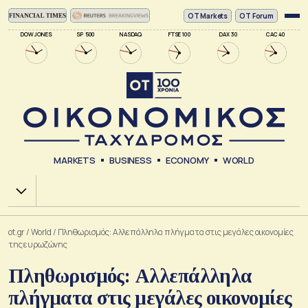
ΟΤ Markets
OT Forum
DOW JONES
SP 500
NASDAQ
FTSE 100
DAX 30
CAC 40
MARKETS
BUSINESS
ECONOMY
WORLD
Χ.Α.
ot.gr
/
World
/
Πληθωρισμός: Αλλεπάλληλα πλήγματα στις μεγάλες οικονομίες
της ευρωζώνης
Πληθωρισμός: Αλλεπάλληλα
πλήγματα στις μεγάλες οικονομίες