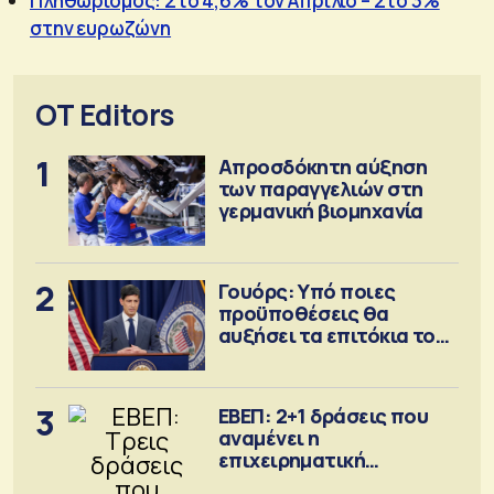
Πληθωρισμός: Στο 4,6% τον Απρίλιο – Στο 3%
στην ευρωζώνη
OT Editors
1
Απροσδόκητη αύξηση
των παραγγελιών στη
γερμανική βιομηχανία
2
Γουόρς: Υπό ποιες
προϋποθέσεις θα
αυξήσει τα επιτόκια τον
Σεπτέμβριο
3
ΕΒΕΠ: 2+1 δράσεις που
αναμένει η
επιχειρηματική
κοινότητα