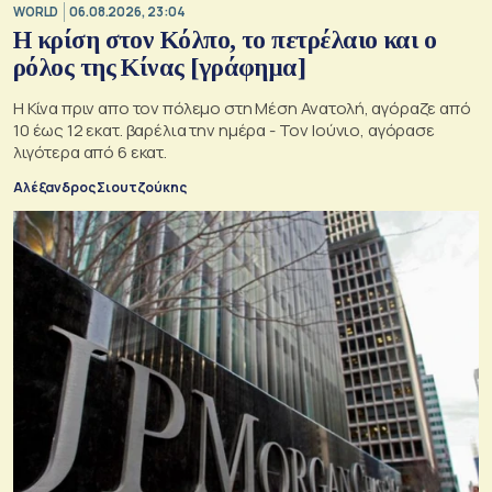
WORLD
06.08.2026, 23:04
Η κρίση στoν Κόλπο, το πετρέλαιο και ο
ρόλος της Κίνας [γράφημα]
Η Κίνα πριν απο τον πόλεμο στη Μέση Ανατολή, αγόραζε από
10 έως 12 εκατ. βαρέλια την ημέρα - Τον Ιούνιο, αγόρασε
λιγότερα από 6 εκατ.
Αλέξανδρος Σιουτζούκης