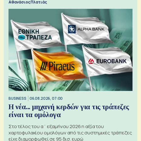
Αθανάσιος Πλατιάς
BUSINESS
06.08.2026, 07:00
Η νέα... μηχανή κερδών για τις τράπεζες
είναι τα ομόλογα
Στο τέλος του α΄ εξαμήνου 2026 η αξία του
χαρτοφυλακίου ομολόγων από τις συστημικές τράπεζες
είχε διαμορφωθεί σε 95 δισ. ευρώ