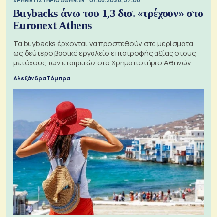
XΡΗΜΑΤΙΣΤΗΡΙΟ ΑΘΗΝΩΝ
07.08.2026, 07:00
Buybacks άνω του 1,3 δισ. «τρέχουν» στο
Euronext Athens
Τα buybacks έρχονται να προστεθούν στα μερίσματα
ως δεύτερο βασικό εργαλείο επιστροφής αξίας στους
μετόχους των εταιρειών στο Χρηματιστήριο Αθηνών
Αλεξάνδρα Τόμπρα