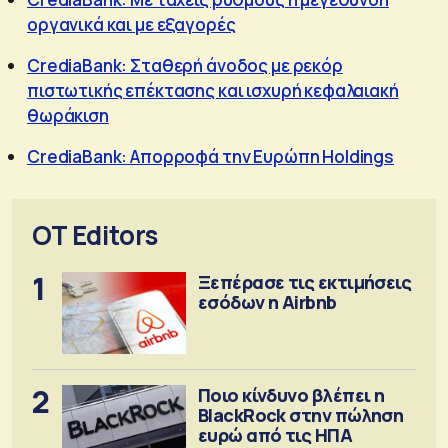
οργανικά και με εξαγορές
CrediaBank: Σταθερή άνοδος με ρεκόρ
πιστωτικής επέκτασης και ισχυρή κεφαλαιακή
θωράκιση
CrediaBank: Απορροφά την Ευρώπη Holdings
OT Editors
1
Ξεπέρασε τις εκτιμήσεις
εσόδων η Airbnb
2
Ποιο κίνδυνο βλέπει η
BlackRock στην πώληση
ευρώ από τις ΗΠΑ