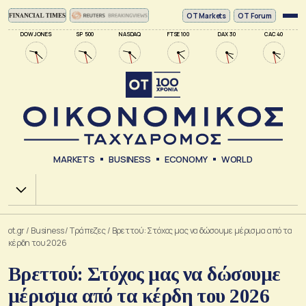
ΟΤ Markets
OT Forum
DOW JONES
SP 500
NASDAQ
FTSE 100
DAX 30
CAC 40
MARKETS
BUSINESS
ECONOMY
WORLD
Χ.Α.
ot.gr
/
Business
/
Τράπεζες
/
Βρεττού: Στόχος μας να δώσουμε μέρισμα από τα
κέρδη του 2026
Βρεττού: Στόχος μας να δώσουμε
μέρισμα από τα κέρδη του 2026