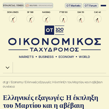
ΟΤ Markets
OT Forum
DOW JONES
SP 500
NASDAQ
FTSE 100
DAX 30
CAC 40
MARKETS
BUSINESS
ECONOMY
WORLD
Χ.Α.
ot.gr
/
Economy
/
Ελληνικές εξαγωγές: Η έκπληξη του Μαρτίου και η αβέβαιη
συνέχεια
Ελληνικές εξαγωγές: Η έκπληξη
του Μαρτίου και η αβέβαιη