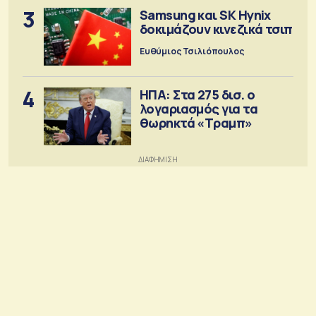
3
Samsung και SK Hynix
δοκιμάζουν κινεζικά τσιπ
Ευθύμιος Τσιλιόπουλος
4
ΗΠΑ: Στα 275 δισ. ο
λογαριασμός για τα
θωρηκτά «Τραμπ»