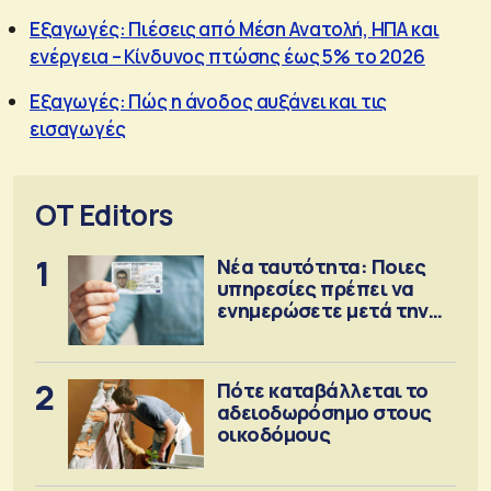
Εξαγωγές: Πιέσεις από Μέση Ανατολή, ΗΠΑ και
ενέργεια – Κίνδυνος πτώσης έως 5% το 2026
Εξαγωγές: Πώς η άνοδος αυξάνει και τις
εισαγωγές
OT Editors
1
Νέα ταυτότητα: Ποιες
υπηρεσίες πρέπει να
ενημερώσετε μετά την
έκδοση
2
Πότε καταβάλλεται το
αδειοδωρόσημο στους
οικοδόμους