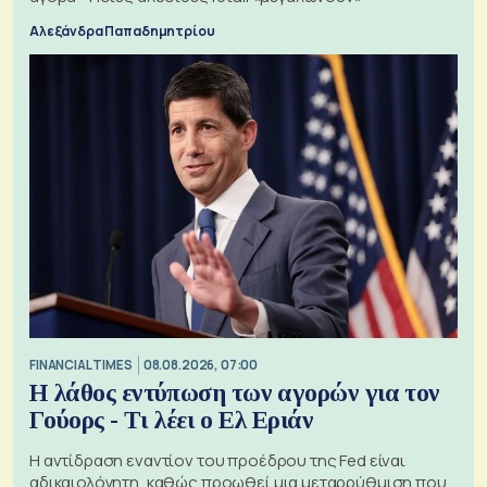
Αλεξάνδρα Παπαδημητρίου
FINANCIAL TIMES
08.08.2026, 07:00
Η λάθος εντύπωση των αγορών για τον
Γούορς - Τι λέει ο Ελ Εριάν
Η αντίδραση εναντίον του προέδρου της Fed είναι
αδικαιολόγητη, καθώς προωθεί μια μεταρρύθμιση που