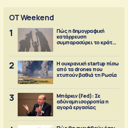
OT Weekend
1
Πώς η δημογραφική
κατάρρευση
συμπαρασύρει το κράτος
πρόνοιας
2
Η ουκρανική startup πίσω
από τα drones που
χτυπούν βαθιά τη Ρωσία
3
Μπάρκιν (Fed): Σε
αδύναμη ισορροπία η
αγορά εργασίας
Πώς θα αμειφθούν όσοι