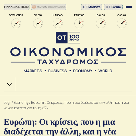
ΟΤ Markets
OT Forum
DOW JONES
SP 500
NASDAQ
FTSE 100
DAX 30
CAC 40
MARKETS
BUSINESS
ECONOMY
WORLD
Χ.Α.
ot.gr
/
Economy
/
Ευρώπη: Οι κρίσεις, που η μια διαδέχεται την άλλη, και η νέα
κανονικότητα για τους «27»
Ευρώπη: Οι κρίσεις, που η μια
διαδέχεται την άλλη, και η νέα