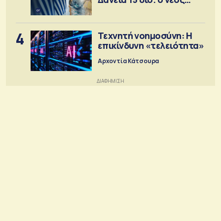
στόχος
4
Τεχνητή νοημοσύνη: Η
επικίνδυνη «τελειότητα»
Αρχοντία Κάτσουρα