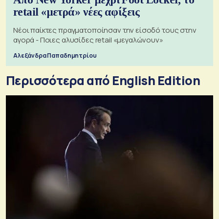
retail «μετρά» νέες αφίξεις
Νέοι παίκτες πραγματοποίησαν την είσοδό τους στην
αγορά - Ποιες αλυσίδες retail «μεγαλώνουν»
Αλεξάνδρα Παπαδημητρίου
Περισσότερα από English Edition