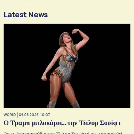
Latest News
WORLD
09.08.2026, 10:07
Ο Τραμπ μπλοκάρει... την Τέιλορ Σουίφτ
Ορισμένα τραγούδια της Τέιλορ Σουίφτ έχουν αφαιρεθεί