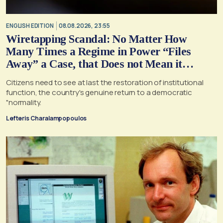
ENGLISH EDITION
08.08.2026, 23:55
Wiretapping Scandal: No Matter How
Many Times a Regime in Power “Files
Away” a Case, that Does not Mean it
Cannot, and Should not, be Reopened
Citizens need to see at last the restoration of institutional
function, the country's genuine return to a democratic
"normality.
Lefteris Charalampopoulos