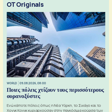
OT Originals
WORLD
09.08.2026, 08:00
Ποιες πόλεις χτίζουν τους περισσότερους
ουρανοξύστες
Ενώ κάποτε πόλεις όπως η Νέα Υόρκη, το Σικάγο και το
Χονγκ Κονγκ κυριαρχούσαν στην παγκόσμια κούρσα των