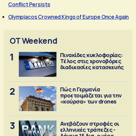
Conflict Persists
Olympiacos Crowned Kings of Europe Once Again
OT Weekend
1
Πινακίδες κυκλοφορίας:
Τέλος στις χρονοβόρες
διαδικασίες κατασκευής
2
Πώς η Γερμανία
προετοιμάζεται για την
«κούρσα» των drones
3
Ανεβάζουν στροφές οι
ελληνικές τράπεζες -
Δάνεια 15 δισ. ο νέος