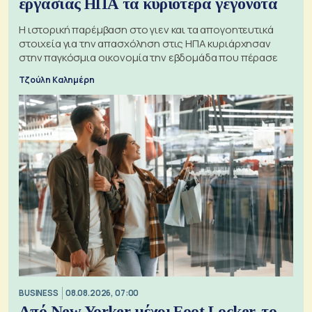
εργασίας ΗΠΑ τα κυριότερα γεγονότα
Η ιστορική παρέμβαση στο γιεν και τα απογοητευτικά
στοιχεία για την απασχόληση στις ΗΠΑ κυριάρχησαν
στην παγκόσμια οικονομία την εβδομάδα που πέρασε
Τζούλη Καλημέρη
BUSINESS
08.08.2026, 07:00
Από New Yorker μέχρι Foot Locker, το