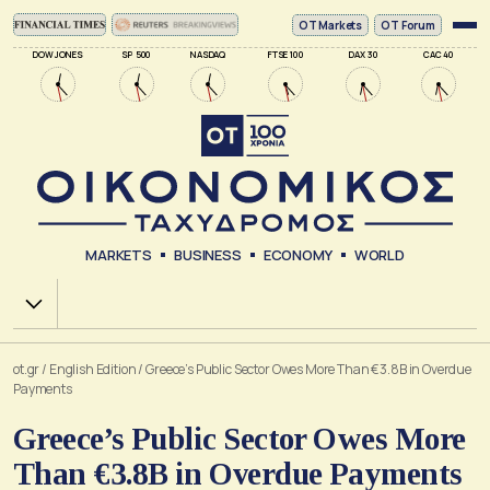
ΟΤ Markets
OT Forum
DOW JONES
SP 500
NASDAQ
FTSE 100
DAX 30
CAC 40
MARKETS
BUSINESS
ECONOMY
WORLD
Χ.Α.
ot.gr
/
English Edition
/
Greece’s Public Sector Owes More Than €3.8B in Overdue
Payments
Greece’s Public Sector Owes More
Than €3.8B in Overdue Payments