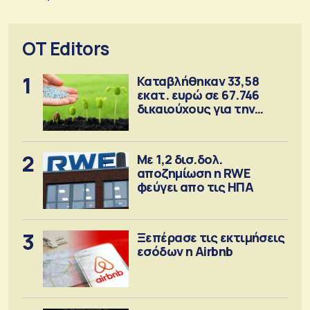
OT Editors
1
Καταβλήθηκαν 33,58
εκατ. ευρώ σε 67.746
δικαιούχους για την
αγορά λιπασμάτων
2
Με 1,2 δισ.δολ.
αποζημίωση η RWE
φεύγει απο τις ΗΠΑ
3
Ξεπέρασε τις εκτιμήσεις
εσόδων η Airbnb