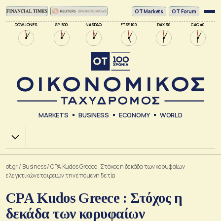
ΟΤ Markets
OT Forum
DOW JONES
SP 500
NASDAQ
FTSE 100
DAX 30
CAC 40
MARKETS
BUSINESS
ECONOMY
WORLD
Χ.Α.
ot.gr
/
Business
/
CPA Kudos Greece : Στόχος η δεκάδα των κορυφαίων
ελεγκτικών εταιρειών την επόμενη 5ετία
CPA Kudos Greece : Στόχος η
δεκάδα των κορυφαίων