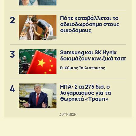
έκδοση
2
Πότε καταβάλλεται το
αδειοδωρόσημο στους
οικοδόμους
3
Samsung και SK Hynix
δοκιμάζουν κινεζικά τσιπ
Ευθύμιος Τσιλιόπουλος
4
ΗΠΑ: Στα 275 δισ. ο
λογαριασμός για τα
θωρηκτά «Τραμπ»