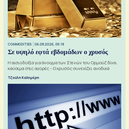
COMMODITIES
06.08.2026, 09:18
Σε υψηλό εφτά εβδομάδων ο χρυσός
Η αισιοδοξία για άνοιγμα των Στενών του Ορμούζ δίνει
καύσιμα στις αγορές - Ο χρυσός συνεχίζει ανοδικά
Τζούλη Καλημέρη