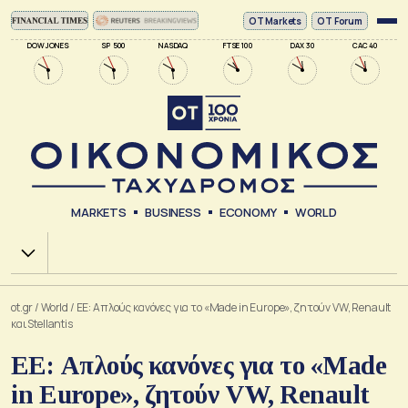
ΟΤ Markets
OT Forum
DOW JONES
SP 500
NASDAQ
FTSE 100
DAX 30
CAC 40
MARKETS
BUSINESS
ECONOMY
WORLD
Χ.Α.
ot.gr
/
World
/
EE: Απλούς κανόνες για το «Made in Europe», ζητούν VW, Renault
και Stellantis
EE: Απλούς κανόνες για το «Made
in Europe», ζητούν VW, Renault