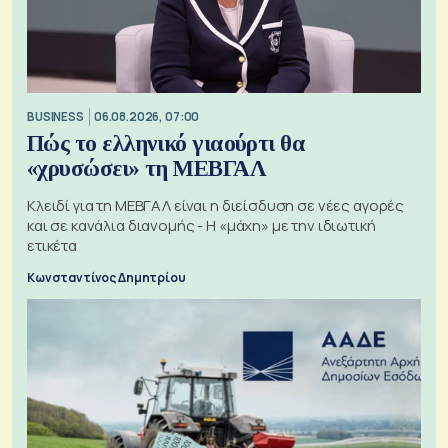
BUSINESS
06.08.2026, 07:00
Πώς το ελληνικό γιαούρτι θα
«χρυσώσει» τη ΜΕΒΓΑΛ
Κλειδί για τη ΜΕΒΓΑΛ είναι η διείσδυση σε νέες αγορές
και σε κανάλια διανομής - Η «μάχη» με την ιδιωτική
ετικέτα
Κωνσταντίνος Δημητρίου