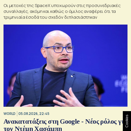
Οι μετοχές της SpaceX υποχωρούν στις προσυνεδριακές
συναλλαγές, ακόμη και καθώς ο όμιλος αναφέρει ότι τα
τριμηνιαία έσοδά του σχεδόν διπλασιάστηκαν
WORLD
05.08.2026, 22:45
Cookies
Ανακατατάξεις στη Google - Νέος ρόλος για
τον Ντέμη Χασάμπη