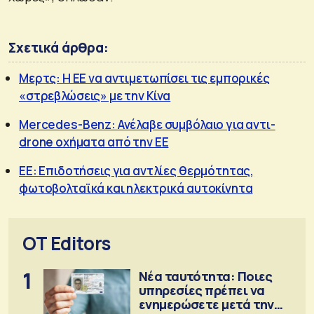
Σχετικά άρθρα:
Μερτς: Η ΕΕ να αντιμετωπίσει τις εμπορικές
«στρεβλώσεις» με την Κίνα
Mercedes-Benz: Ανέλαβε συμβόλαιο για αντι-
drone οχήματα από την ΕΕ
ΕΕ: Επιδοτήσεις για αντλίες θερμότητας,
φωτοβολταϊκά και ηλεκτρικά αυτοκίνητα
OT Editors
1
Νέα ταυτότητα: Ποιες
υπηρεσίες πρέπει να
ενημερώσετε μετά την