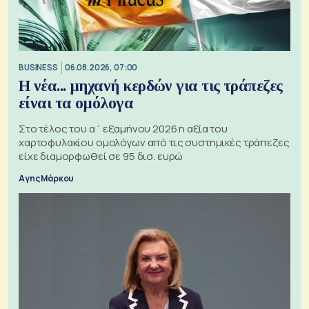
BUSINESS
06.08.2026, 07:00
Η νέα... μηχανή κερδών για τις τράπεζες
είναι τα ομόλογα
Στο τέλος του α΄ εξαμήνου 2026 η αξία του
χαρτοφυλακίου ομολόγων από τις συστημικές τράπεζες
είχε διαμορφωθεί σε 95 δισ. ευρώ
Αγης Μάρκου