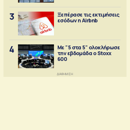
3
Ξεπέρασε τις εκτιμήσεις
εσόδων η Airbnb
4
Με "5 στα 5" ολοκλήρωσε
την εβδομάδα ο Stoxx
600