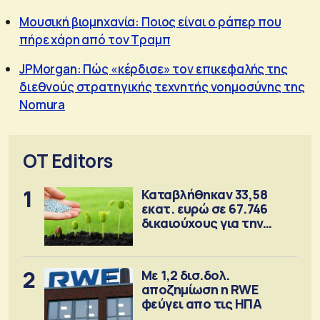
Μουσική βιομηχανία: Ποιος είναι ο ράπερ που
πήρε χάρη από τον Τραμπ
JPMorgan: Πώς «κέρδισε» τον επικεφαλής της
διεθνούς στρατηγικής τεχνητής νοημοσύνης της
Nomura
OT Editors
1
Καταβλήθηκαν 33,58
εκατ. ευρώ σε 67.746
δικαιούχους για την
αγορά λιπασμάτων
2
Με 1,2 δισ.δολ.
αποζημίωση η RWE
φεύγει απο τις ΗΠΑ