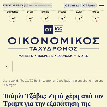
ΟΤ Markets
OT Forum
DOW JONES
SP 500
NASDAQ
FTSE 100
DAX 30
CAC 40
MARKETS
BUSINESS
ECONOMY
WORLD
Χ.Α.
ot.gr
/
World
/
Τσάρλι Τζάβις: Ζητά χάρη από τον Τραμπ για την εξαπάτηση της
JPMorgan
Τσάρλι Τζάβις: Ζητά χάρη από τον
Τραμπ για την εξαπάτηση της