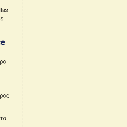
las
ss
ce
ερο
προς
ντα