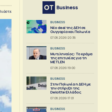
Business
λιάστε
BUSINESS
Νέο deal της ΔΕΗ σε
Ουγγαρία και Πολωνία
07.08.2026 | 20:36
BUSINESS
Μυτιληναίος: Το κράμα
της επιτυχίας για τη
METLEN
07.08.2026 | 19:00
BUSINESS
Στην Πολωνία η ΔΕΗ με
την στήριξη της
Deloitte Ελλάδος
07.08.2026 | 17:01
BUSINESS