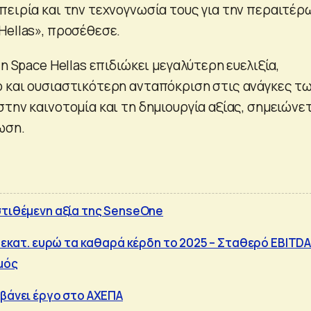
πειρία και την τεχνογνωσία τους για την περαιτέρ
Hellas», προσέθεσε.
 η Space Hellas επιδιώκει μεγαλύτερη ευελιξία,
 και ουσιαστικότερη ανταπόκριση στις ανάγκες τ
την καινοτομία και τη δημιουργία αξίας, σημειώνε
ωση.
στιθέμενη αξία της SenseOne
1 εκατ. ευρώ τα καθαρά κέρδη το 2025 – Σταθερό EBITDA
μός
μβάνει έργο στο ΑΧΕΠΑ