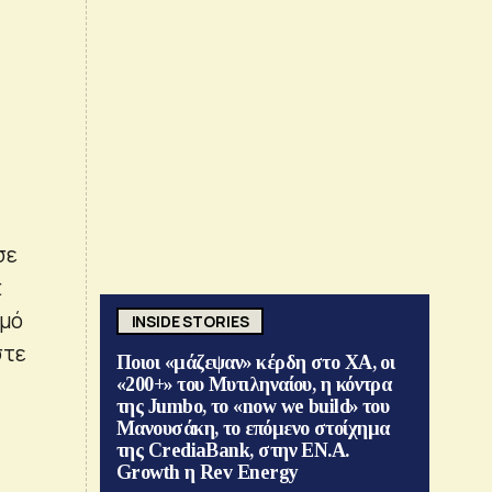
σε
t
σμό
INSIDE STORIES
στε
Ποιοι «μάζεψαν» κέρδη στο ΧΑ, οι
«200+» του Μυτιληναίου, η κόντρα
της Jumbo, το «now we build» του
Μανουσάκη, το επόμενο στοίχημα
της CrediaBank, στην ΕΝ.Α.
Growth η Rev Energy