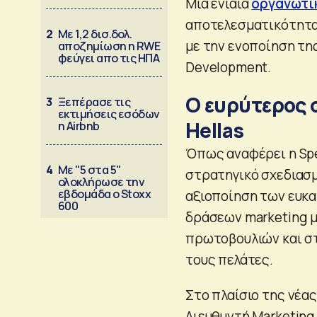
Μία ενιαία
οργανωτι
αποτελεσματικότητα 
2
Με 1,2 δισ.δολ.
με την ενοποίηση τη
αποζημίωση η RWE
φεύγει απο τις ΗΠΑ
Development.
Ο ευρύτερος 
3
Ξεπέρασε τις
εκτιμήσεις εσόδων
Hellas
η Airbnb
Όπως αναφέρει η Spe
4
Με "5 στα 5"
στρατηγικό σχεδιασμ
ολοκλήρωσε την
εβδομάδα ο Stoxx
αξιοποίηση των ευκα
600
δράσεων marketing μ
πρωτοβουλιών και σ
τους πελάτες.
Στο πλαίσιο της νέα
Διευθυντή Marketing