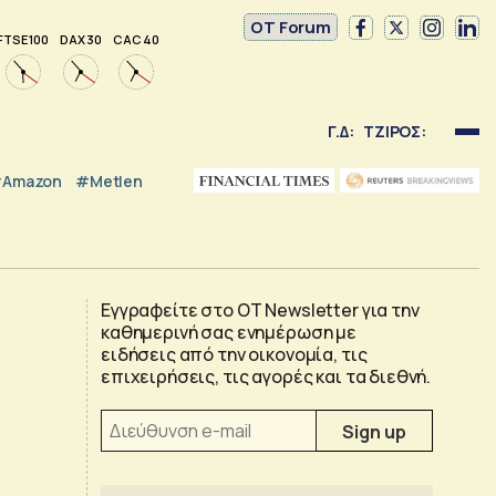
OT Forum
FTSE 100
DAX 30
CAC 40
Γ.Δ:
ΤΖΙΡΟΣ:
Amazon
#Metlen
Εγγραφείτε στο OT Newsletter για την
καθημερινή σας ενημέρωση με
ειδήσεις από την οικονομία, τις
επιχειρήσεις, τις αγορές και τα διεθνή.