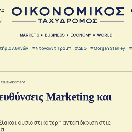
AQ
MARKETS
BUSINESS
ECONOMY
WORLD
τήριο Αθηνών
#Ντόναλντ Τραμπ
#ΔΕΘ
#Morgan Stanley
#
ness Development
ιευθύνσεις Marketing και
ιξία και ουσιαστικότερη ανταπόκριση στις
ία