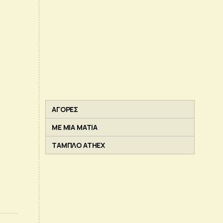
ΑΓΟΡΕΣ
ΜΕ ΜΙΑ ΜΑΤΙΑ
ΤΑΜΠΛΟ ATHEX