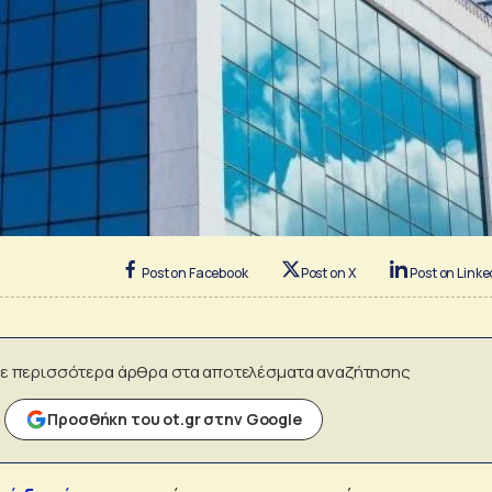
Post on Facebook
Post on X
Post on Linke
ε περισσότερα άρθρα στα αποτελέσματα αναζήτησης
Προσθήκη του ot.gr στην Google