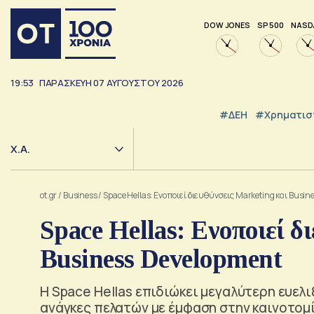
DOW JONES
SP 500
NASD
19:53
ΠΑΡΑΣΚΕΥΗ
07
ΑΥΓΟΥΣΤΟΥ
2026
#ΔΕΗ
#Χρηματισ
Χ.Α.
ot.gr
/
Business
/
Space Hellas: Ενοποιεί διευθύνσεις Marketing και Busi
Space Hellas: Ενοποιεί δ
Business Development
H Space Hellas επιδιώκει μεγαλύτερη ευελ
ανάγκες πελατών με έμφαση στην καινοτομ