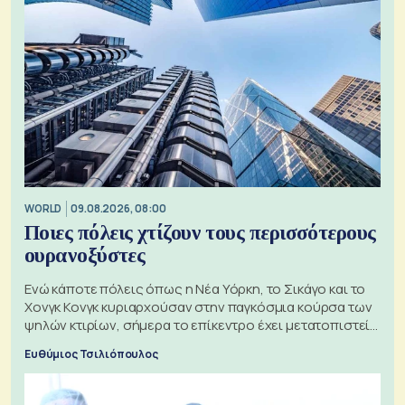
WORLD
09.08.2026, 08:00
Ποιες πόλεις χτίζουν τους περισσότερους
ουρανοξύστες
Ενώ κάποτε πόλεις όπως η Νέα Υόρκη, το Σικάγο και το
Χονγκ Κονγκ κυριαρχούσαν στην παγκόσμια κούρσα των
ψηλών κτιρίων, σήμερα το επίκεντρο έχει μετατοπιστεί
προς την Ασία
Ευθύμιος Τσιλιόπουλος