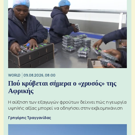
WORLD
09.08.2026, 08:00
Πού κρύβεται σήμερα ο «χρυσός» της
Αφρικής
Η αύξηση των εξαγωγών φρούτων δείχνει πώς η γεωργία
υψηλής αξίας μπορεί να οδηγήσει στην εκβιομηχάνιση
Γρηγόρης Τραγγανίδας