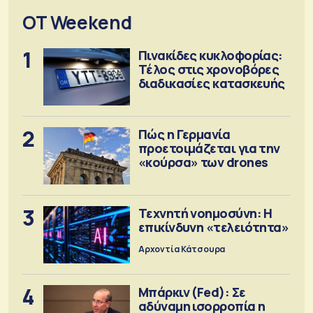
OT Weekend
1
Πινακίδες κυκλοφορίας:
Τέλος στις χρονοβόρες
διαδικασίες κατασκευής
2
Πώς η Γερμανία
προετοιμάζεται για την
«κούρσα» των drones
3
Τεχνητή νοημοσύνη: Η
επικίνδυνη «τελειότητα»
Αρχοντία Κάτσουρα
4
Μπάρκιν (Fed): Σε
αδύναμη ισορροπία η