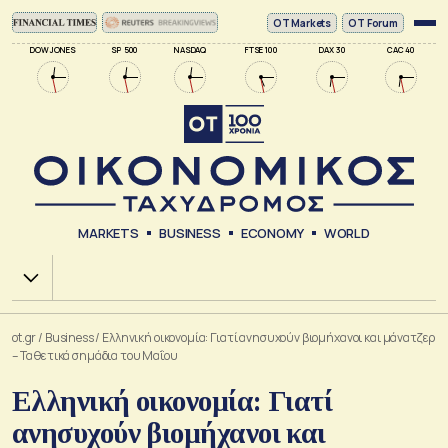
ΟΤ Markets
OT Forum
DOW JONES
SP 500
NASDAQ
FTSE 100
DAX 30
CAC 40
MARKETS
BUSINESS
ECONOMY
WORLD
Χ.Α.
ot.gr
/
Business
/
Ελληνική οικονομία: Γιατί ανησυχούν βιομήχανοι και μάνατζερ
– Τα θετικά σημάδια του Μαΐου
Ελληνική οικονομία: Γιατί
ανησυχούν βιομήχανοι και