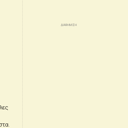
λλες
στα.