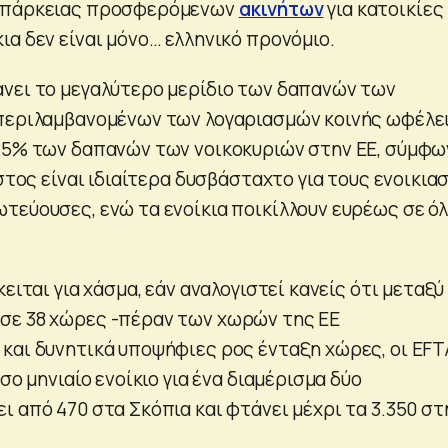
νεπάρκειας προσφερόμενων
ακινήτων
για κατοικίες
α δεν είναι μόνο… ελληνικό προνόμιο.
νει το μεγαλύτερο μερίδιο των δαπανών των
περιλαμβανομένων των λογαριασμών κοινής ωφέλει
25% των δαπανών των νοικοκυριών στην ΕΕ, σύμφω
όστος είναι ιδιαίτερα δυσβάσταχτο για τους ενοικια
τεύουσες, ενώ τα ενοίκια ποικίλλουν ευρέως σε ό
κειται για χάσμα, εάν αναλογιστεί κανείς ότι μεταξύ
σε 38 χώρες -πέραν των χωρών της ΕΕ
και δυνητικά υποψήφιες ρος ένταξη χώρες, οι EFT
σο μηνιαίο ενοίκιο για ένα διαμέρισμα δύο
 από 470 στα Σκόπια και φτάνει μέχρι τα 3.350 στ