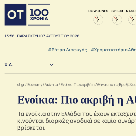
DOW JONES
SP 500
NASD
13:56
ΠΑΡΑΣΚΕΥΗ
07
ΑΥΓΟΥΣΤΟΥ
2026
#ρήτρα Διαφυγής
#Χρηματιστήριο Αθ
Χ.Α.
ot.gr
/
Economy
/
Ακίνητα
/
Ενοίκια: Πιο ακριβή η Αθήνα από τις Βρυξέλλε
Ενοίκια: Πιο ακριβή η Α
Τα ενοίκια στην Ελλάδα που έχουν εκτοξευτ
κινούνται διαρκώς ανοδικά σε καμία συνάρ
βρίσκεται