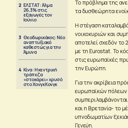
Το πρόβλημα της α
2
ΕΛΣΤΑΤ: Άλμα
26,3% στις
τα δυσθεώρητα ενοίκι
εξαγωγές τον
Ιούνιο
Η στέγαση καταλαμβά
νοικοκυριών και συμ
3
Θεοδωρικάκος: Νέο
αποτελεί σχεδόν το 
αναπτυξιακό
καθεστώς για την
με τη Eurostat. Το κ
Άμυνα
στις ευρωπαϊκές πρω
την Ευρώπη.
4
Κίνα: Η κεντρική
τράπεζα
«στοκάρει» χρυσό
Για την ακρίβεια πρό
στο Χονγκ Κονγκ
ευρωπαϊκών πόλεων 
συμπεριλαμβάνονται 
και η Βρετανία- το μέ
υπνοδωματίων ξεκιάει
Γενεύη.