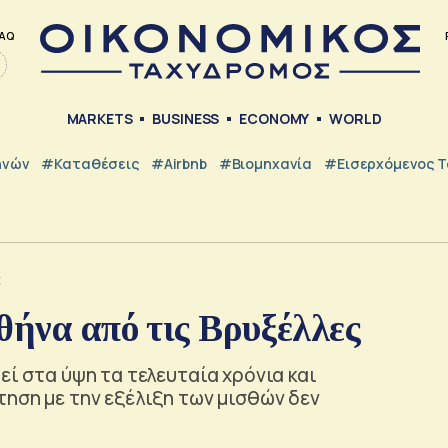
AQ
MARKETS
BUSINESS
ECONOMY
WORLD
ηνών
#Καταθέσεις
#Airbnb
#Βιομηχανία
#εισερχόμενος Τ
ς
θήνα από τις Βρυξέλλες
εί στα ύψη τα τελευταία χρόνια και
τηση με την εξέλιξη των μισθών δεν