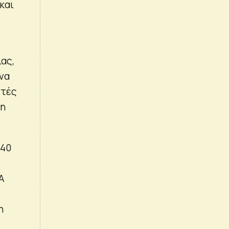
 και
ας,
να
στές
λη
 40
A
η