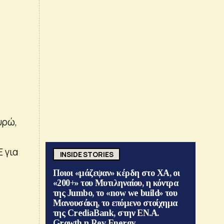
υρώ,
 για
INSIDE STORIES
Ποιοι «μάζεψαν» κέρδη στο ΧΑ, οι
«200+» του Μυτιληναίου, η κόντρα
της Jumbo, το «now we build» του
Μανουσάκη, το επόμενο στοίχημα
της CrediaBank, στην ΕΝ.Α.
Growth η Rev Energy