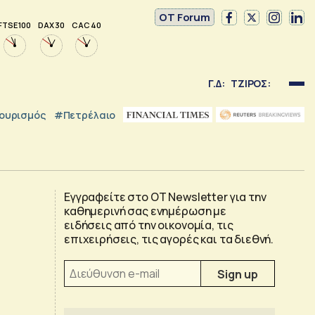
OT Forum
FTSE 100
DAX 30
CAC 40
Γ.Δ:
ΤΖΙΡΟΣ:
ουρισμός
#Πετρέλαιο
Εγγραφείτε στο OT Newsletter για την
καθημερινή σας ενημέρωση με
ειδήσεις από την οικονομία, τις
επιχειρήσεις, τις αγορές και τα διεθνή.