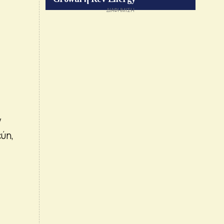
ν
ύη,