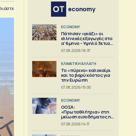
economy
λιάστε
ECONOMY
Πάτησαν «γκάζι» οι
ελληνικές εξαγωγές στο
α' 6μηνο - Υψηλό 3ετιας
[γραφήματα]
07.08.2026 | 16:37
ΚΛΙΜΑΤΙΚΗ ΑΛΛΑΓΗ
Το «πύρινο» καλοκαίρι
και το βαρύ κόστος για
την Ευρώπη
07.08.2026 | 15:00
ECONOMY
ΟΟΣΑ:
«Πρωταθλήτρια» στη
μείωση εισοδήματος η
Ελλάδα
07.08.2026 | 14:17