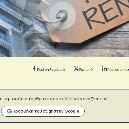
Post on Facebook
Post on X
Post on Linke
ε περισσότερα άρθρα στα αποτελέσματα αναζήτησης
Προσθήκη του ot.gr στην Google