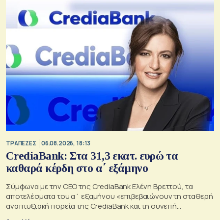
ΤΡΑΠΕΖΕΣ
06.08.2026, 18:13
CrediaBank: Στα 31,3 εκατ. ευρώ τα
καθαρά κέρδη στο α΄ εξάμηνο
Σύμφωνα με την CEO της CrediaBank Ελένη Βρεττού, τα
αποτελέσματα του α΄ εξαμήνου «επιβεβαιώνουν τη σταθερή
αναπτυξιακή πορεία της CrediaBank και τη συνεπή
υλοποίηση της στρατηγικής μας»