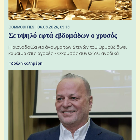
COMMODITIES
06.08.2026, 09:18
Σε υψηλό εφτά εβδομάδων ο χρυσός
Η αισιοδοξία για άνοιγμα των Στενών του Ορμούζ δίνει
καύσιμα στις αγορές - Ο χρυσός συνεχίζει ανοδικά
Τζούλη Καλημέρη