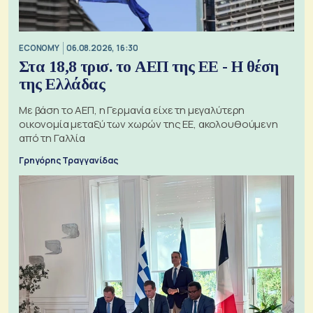
ECONOMY
06.08.2026, 16:30
Στα 18,8 τρισ. το ΑΕΠ της ΕΕ - Η θέση
της Ελλάδας
Με βάση το ΑΕΠ, η Γερμανία είχε τη μεγαλύτερη
οικονομία μεταξύ των χωρών της ΕΕ, ακολουθούμενη
από τη Γαλλία
Γρηγόρης Τραγγανίδας