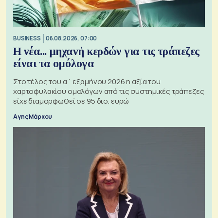
BUSINESS
06.08.2026, 07:00
Η νέα... μηχανή κερδών για τις τράπεζες
είναι τα ομόλογα
Στο τέλος του α΄ εξαμήνου 2026 η αξία του
χαρτοφυλακίου ομολόγων από τις συστημικές τράπεζες
είχε διαμορφωθεί σε 95 δισ. ευρώ
Αγης Μάρκου