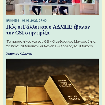
BUSINESS
06.08.2026, 07:00
Πώς οι Γάλλοι και ο ΑΔΜΗΕ έβαλαν
τον GSI στην πρίζα
Το παρασκήνιο για τον GSI – Ο μεθοδικός Μανουσάκης,
το πείσμα Meridiam και Nexans – Ο ρόλος του Μακρόν
Χρήστος Κολώνας