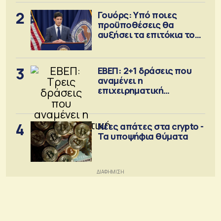
2
Γουόρς: Υπό ποιες
προϋποθέσεις θα
αυξήσει τα επιτόκια τον
Σεπτέμβριο
3
ΕΒΕΠ: 2+1 δράσεις που
αναμένει η
επιχειρηματική
κοινότητα
4
Νέες απάτες στα crypto -
Τα υποψήφια θύματα