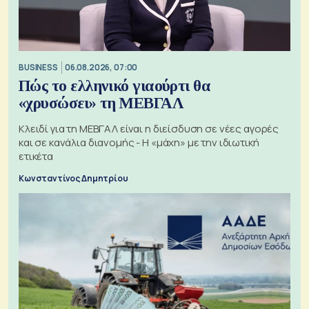
BUSINESS
06.08.2026, 07:00
Πώς το ελληνικό γιαούρτι θα
«χρυσώσει» τη ΜΕΒΓΑΛ
Κλειδί για τη ΜΕΒΓΑΛ είναι η διείσδυση σε νέες αγορές
και σε κανάλια διανομής - Η «μάχη» με την ιδιωτική
ετικέτα
Κωνσταντίνος Δημητρίου