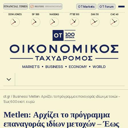
ΟΤ Markets
OT Forum
DOW JONES
SP 500
NASDAQ
FTSE 100
DAX 30
CAC 40
MARKETS
BUSINESS
ECONOMY
WORLD
Χ.Α.
ot.gr
/
Business
/
Metlen: Αρχίζει το πρόγραμμα επαναγοράς ιδίων μετοχών –
Έως 600 εκατ. ευρώ
Metlen: Αρχίζει το πρόγραμμα
επαναγοράς ιδίων μετοχών – Έως