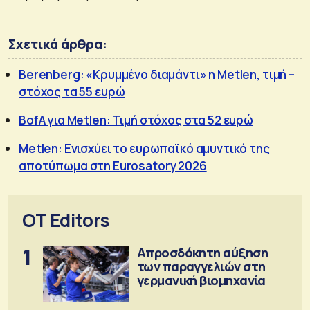
Σχετικά άρθρα:
Berenberg: «Κρυμμένο διαμάντι» η Metlen, τιμή –
στόχος τα 55 ευρώ
BofA για Metlen: Τιμή στόχος στα 52 ευρώ
Metlen: Ενισχύει το ευρωπαϊκό αμυντικό της
αποτύπωμα στη Eurosatory 2026
OT Editors
1
Απροσδόκητη αύξηση
των παραγγελιών στη
γερμανική βιομηχανία