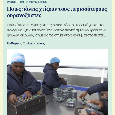
WORLD
09.08.2026, 08:00
Ποιες πόλεις χτίζουν τους περισσότερους
ουρανοξύστες
Ενώ κάποτε πόλεις όπως η Νέα Υόρκη, το Σικάγο και το
Χονγκ Κονγκ κυριαρχούσαν στην παγκόσμια κούρσα των
ψηλών κτιρίων, σήμερα το επίκεντρο έχει μετατοπιστεί
προς την Ασία
Ευθύμιος Τσιλιόπουλος