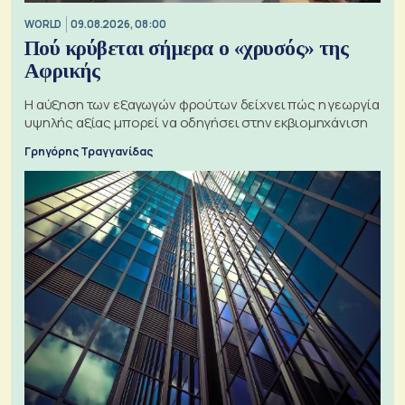
WORLD
09.08.2026, 08:00
Πού κρύβεται σήμερα ο «χρυσός» της
Αφρικής
Η αύξηση των εξαγωγών φρούτων δείχνει πώς η γεωργία
υψηλής αξίας μπορεί να οδηγήσει στην εκβιομηχάνιση
Γρηγόρης Τραγγανίδας