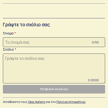
Γράψτε το σχόλιο σας
Όνομα
0 /50
Σχόλιο
0 /2000
Υποβολή σχολίου
Αποδέχεστε τους
Όροι Χρήσης
και την
Πολιτικη Απορρήτου