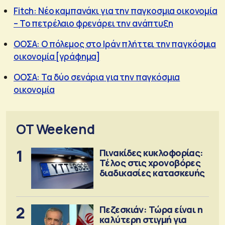
Fitch: Νέο καμπανάκι για την παγκοσμια οικονομία
– Το πετρέλαιο φρενάρει την ανάπτυξη
ΟΟΣΑ: Ο πόλεμος στο Ιράν πλήττει την παγκόσμια
οικονομία [γράφημα]
ΟΟΣΑ: Τα δύο σενάρια για την παγκόσμια
οικονομία
OT Weekend
1
Πινακίδες κυκλοφορίας:
Τέλος στις χρονοβόρες
διαδικασίες κατασκευής
2
Πεζεσκιάν: Τώρα είναι η
καλύτερη στιγμή για