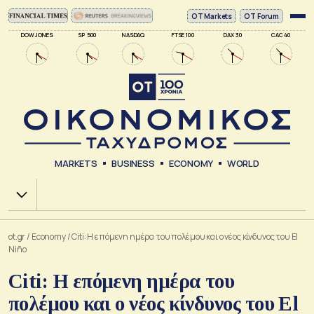
ΟΤ Markets
OT Forum
DOW JONES
SP 500
NASDAQ
FTSE 100
DAX 30
CAC 40
MARKETS
BUSINESS
ECONOMY
WORLD
Χ.Α.
ot.gr
/
Economy
/
Citi: Η επόμενη ημέρα του πολέμου και ο νέος κίνδυνος του El
Niño
Citi: Η επόμενη ημέρα του
πολέμου και ο νέος κίνδυνος του El