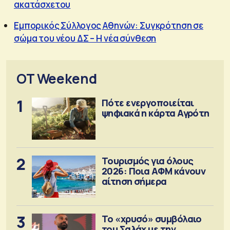
ακατάσχετου
Εμπορικός Σύλλογος Αθηνών: Συγκρότηση σε
σώμα του νέου ΔΣ – Η νέα σύνθεση
OT Weekend
1
Πότε ενεργοποιείται
ψηφιακά η κάρτα Αγρότη
2
Τουρισμός για όλους
2026: Ποια ΑΦΜ κάνουν
αίτηση σήμερα
3
Το «χρυσό» συμβόλαιο
του Σαλάχ με την