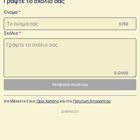
Γράψτε το σχόλιο σας
Όνομα
0 /50
Σχόλιο
0 /2000
Υποβολή σχολίου
Αποδέχεστε τους
Όροι Χρήσης
και την
Πολιτικη Απορρήτου