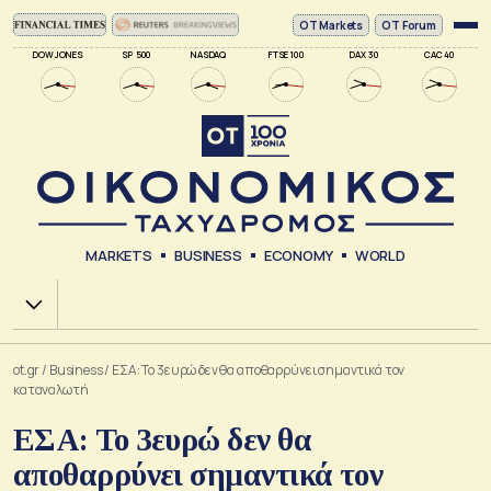
ΟΤ Markets
OT Forum
DOW JONES
SP 500
NASDAQ
FTSE 100
DAX 30
CAC 40
MARKETS
BUSINESS
ECONOMY
WORLD
Χ.Α.
ot.gr
/
Business
/
ΕΣΑ: Το 3ευρώ δεν θα αποθαρρύνει σημαντικά τον
καταναλωτή
ΕΣΑ: Το 3ευρώ δεν θα
αποθαρρύνει σημαντικά τον