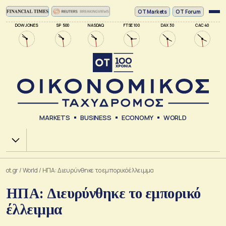
ΟΤ Markets
OT Forum
DOW JONES
SP 500
NASDAQ
FTSE 100
DAX 30
CAC 40
MARKETS
BUSINESS
ECONOMY
WORLD
Χ.Α.
ot.gr
/
World
/
ΗΠΑ: Διευρύνθηκε το εμπορικό έλλειμμα
ΗΠΑ: Διευρύνθηκε το εμπορικό
έλλειμμα