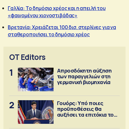
Γαλλία: Το δημόσιο χρέος και η απειλή του
«φαινομένου χιονοστιβάδας»
Βρετανία: Χρειάζεται 100 δισ. στερλίνες για να
σταθεροποιήσει το δημόσιο χρέος
OT Editors
1
Απροσδόκητη αύξηση
των παραγγελιών στη
γερμανική βιομηχανία
2
Γουόρς: Υπό ποιες
προϋποθέσεις θα
αυξήσει τα επιτόκια τον
Σεπτέμβριο