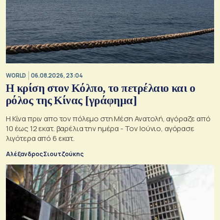
WORLD
06.08.2026, 23:04
Η κρίση στoν Κόλπο, το πετρέλαιο και ο
ρόλος της Κίνας [γράφημα]
Η Κίνα πριν απο τον πόλεμο στη Μέση Ανατολή, αγόραζε από
10 έως 12 εκατ. βαρέλια την ημέρα - Τον Ιούνιο, αγόρασε
λιγότερα από 6 εκατ.
Αλέξανδρος Σιουτζούκης