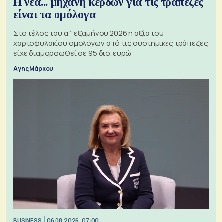
Η νέα... μηχανή κερδών για τις τράπεζες
είναι τα ομόλογα
Στο τέλος του α΄ εξαμήνου 2026 η αξία του
χαρτοφυλακίου ομολόγων από τις συστημικές τράπεζες
είχε διαμορφωθεί σε 95 δισ. ευρώ
Αγης Μάρκου
BUSINESS
06.08.2026, 07:00