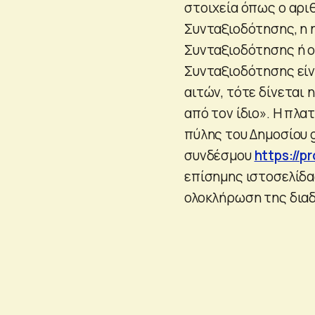
στοιχεία όπως ο αρ
Συνταξιοδότησης, η
Συνταξιοδότησης ή 
Συνταξιοδότησης είν
αιτών, τότε δίνεται
από τον ίδιο». Η πλα
πύλης του Δημοσίου 
συνδέσμου
https://p
επίσημης ιστοσελίδα
ολοκλήρωση της διαδ