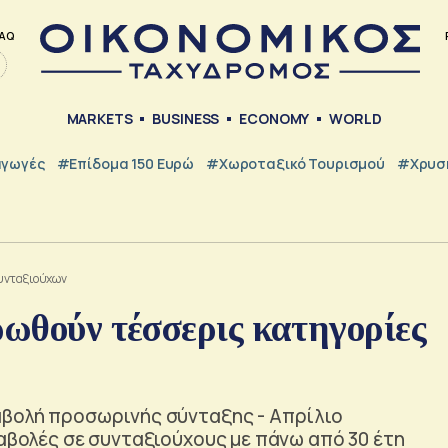
AQ
MARKETS
BUSINESS
ECONOMY
WORLD
γωγές
#Επίδομα 150 Ευρώ
#Χωροταξικό Τουρισμού
#Χρυσή
συνταξιούχων
ρωθούν τέσσερις κατηγορίες
αβολή προσωρινής σύνταξης - Απρίλιο
ταβολές σε συνταξιούχους με πάνω από 30 έτη