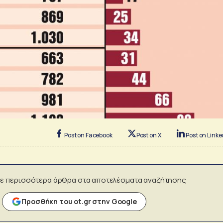
Post on Facebook
Post on X
Post on Linke
ε περισσότερα άρθρα στα αποτελέσματα αναζήτησης
Προσθήκη του ot.gr στην Google