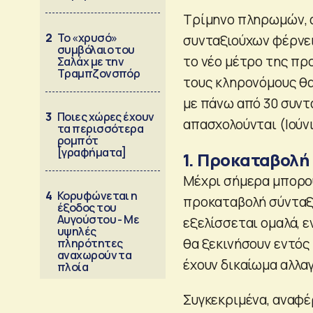
Τρίμηνο πληρωμών, 
2
Το «χρυσό»
συνταξιούχων φέρνει
συμβόλαιο του
το νέο μέτρο της πρ
Σαλάχ με την
Τραμπζονσπόρ
τους κληρονόμους θα
με πάνω από 30 συντά
3
Ποιες χώρες έχουν
απασχολούνται (Ιούνι
τα περισσότερα
ρομπότ
[γραφήματα]
1. Προκαταβολή
Μέχρι σήμερα μπορούν
4
Κορυφώνεται η
προκαταβολή σύνταξη
έξοδος του
Αυγούστου - Με
εξελίσσεται ομαλά, ε
υψηλές
θα ξεκινήσουν εντός 
πληρότητες
αναχωρούν τα
έχουν δικαίωμα αλλα
πλοία
Συγκεκριμένα, αναφέ