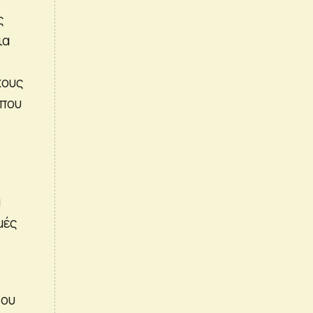
ς
ια
χους
 που
α
μές
που