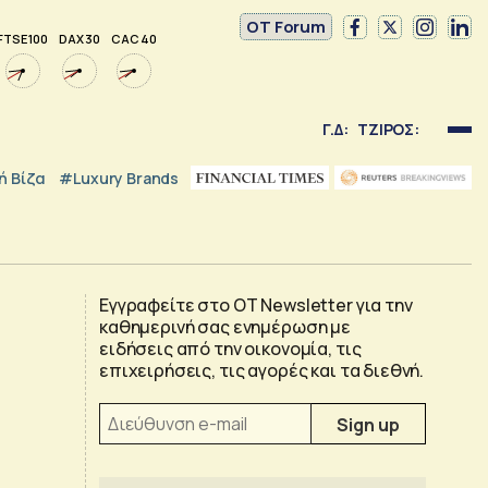
OT Forum
FTSE 100
DAX 30
CAC 40
Γ.Δ:
ΤΖΙΡΟΣ:
 Βίζα
#luxury Brands
Εγγραφείτε στο OT Newsletter για την
καθημερινή σας ενημέρωση με
ειδήσεις από την οικονομία, τις
επιχειρήσεις, τις αγορές και τα διεθνή.