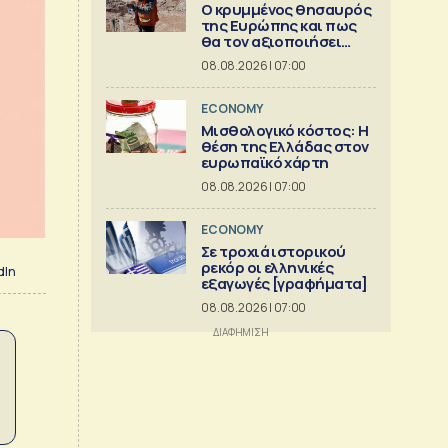
Ο κρυμμένος θησαυρός
της Ευρώπης και πως
θα τον αξιοποιήσει
[γράφημα]
08.08.2026 | 07:00
ECONOMY
Μισθολογικό κόστος: Η
θέση της Ελλάδας στον
ευρωπαϊκό χάρτη
08.08.2026 | 07:00
ECONOMY
Σε τροχιά ιστορικού
ρεκόρ οι ελληνικές
dIn
εξαγωγές [γραφήματα]
08.08.2026 | 07:00