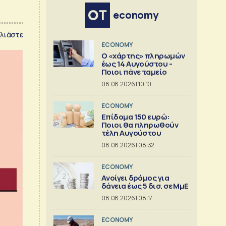
economy
λιάστε
ECONOMY
Ο «χάρτης» πληρωμών
έως 14 Αυγούστου -
Ποιοι πάνε ταμείο
08.08.2026 | 10:10
ECONOMY
Επίδομα 150 ευρώ:
Ποιοι θα πληρωθούν
τέλη Αυγούστου
08.08.2026 | 08:32
ECONOMY
Aνοίγει δρόμος για
δάνεια έως 5 δισ. σε ΜμΕ
08.08.2026 | 08:17
ECONOMY