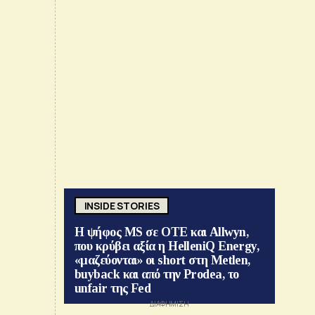
INSIDE STORIES
Η ψήφος MS σε ΟΤΕ και Allwyn,
που κρύβει αξία η HelleniQ Energy,
«μαζεύονται» οι short στη Metlen,
buyback και από την Prodea, το
unfair της Fed